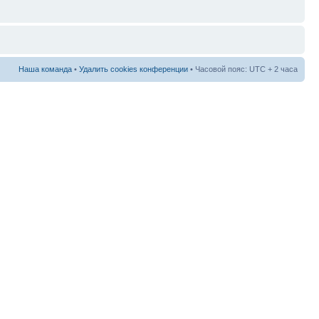
Наша команда
•
Удалить cookies конференции
• Часовой пояс: UTC + 2 часа