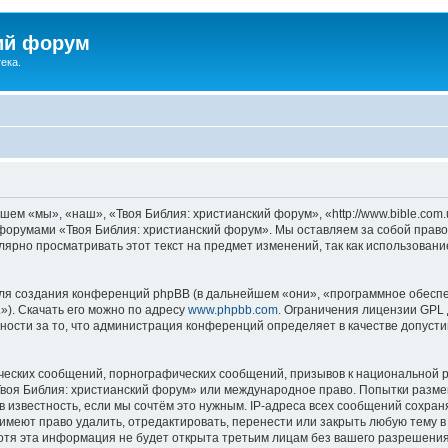
ий форум
ека.
ем «мы», «наш», «Твоя Библия: христианский форум», «http://www.bible.com.
ь форумами «Твоя Библия: христианский форум». Мы оставляем за собой право
лярно просматривать этот текст на предмет изменений, так как использован
я создания конференций phpBB (в дальнейшем «они», «программное обеспе
»). Скачать его можно по адресу
www.phpbb.com
. Ограничения лицензии GPL 
ности за то, что администрация конференций определяет в качестве допусти
ческих сообщений, порнографических сообщений, призывов к национальной р
«Твоя Библия: христианский форум» или международное право. Попытки разм
 известность, если мы сочтём это нужным. IP-адреса всех сообщений сохра
меют право удалить, отредактировать, перенести или закрыть любую тему в
Хотя эта информация не будет открыта третьим лицам без вашего разрешени