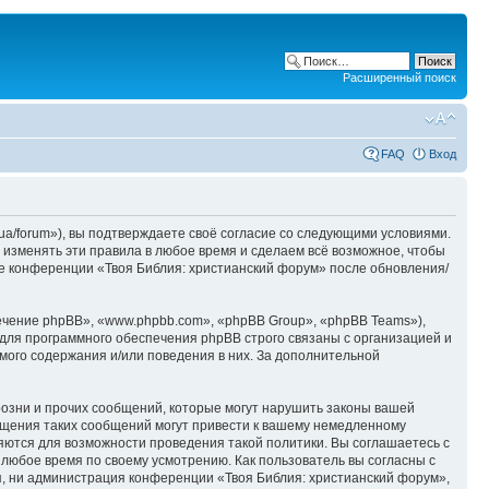
Расширенный поиск
FAQ
Вход
ua/forum»), вы подтверждаете своё согласие со следующими условиями.
 изменять эти правила в любое время и сделаем всё возможное, чтобы
ие конференции «Твоя Библия: христианский форум» после обновления/
чение phpBB», «www.phpbb.com», «phpBB Group», «phpBB Teams»),
для программного обеспечения phpBB строго связаны с организацией и
мого содержания и/или поведения в них. За дополнительной
озни и прочих сообщений, которые могут нарушить законы вашей
ещения таких сообщений могут привести к вашему немедленному
няются для возможности проведения такой политики. Вы соглашаетесь с
 любое время по своему усмотрению. Как пользователь вы согласны с
я, ни администрация конференции «Твоя Библия: христианский форум»,