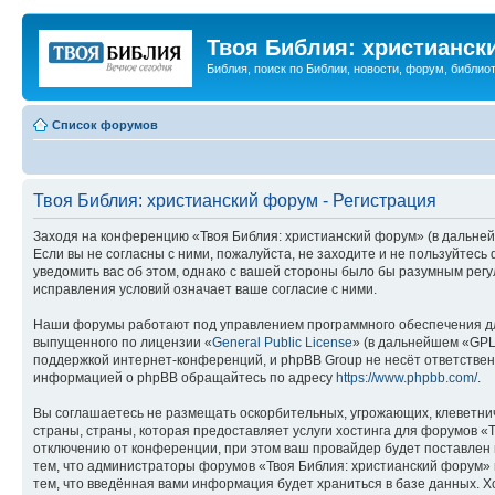
Твоя Библия: христианск
Библия, поиск по Библии, новости, форум, библиот
Список форумов
Твоя Библия: христианский форум - Регистрация
Заходя на конференцию «Твоя Библия: христианский форум» (в дальнейш
Если вы не согласны с ними, пожалуйста, не заходите и не пользуйтес
уведомить вас об этом, однако с вашей стороны было бы разумным регу
исправления условий означает ваше согласие с ними.
Наши форумы работают под управлением программного обеспечения дл
выпущенного по лицензии «
General Public License
» (в дальнейшем «GPL
поддержкой интернет-конференций, и phpBB Group не несёт ответствен
информацией о phpBB обращайтесь по адресу
https://www.phpbb.com/
.
Вы соглашаетесь не размещать оскорбительных, угрожающих, клеветни
страны, страны, которая предоставляет услуги хостинга для форумов 
отключению от конференции, при этом ваш провайдер будет поставлен в
тем, что администраторы форумов «Твоя Библия: христианский форум» и
тем, что введённая вами информация будет храниться в базе данных. 