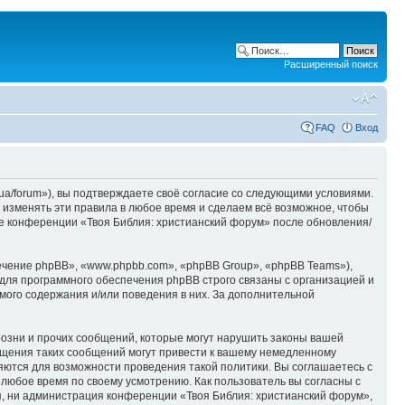
Расширенный поиск
FAQ
Вход
ua/forum»), вы подтверждаете своё согласие со следующими условиями.
 изменять эти правила в любое время и сделаем всё возможное, чтобы
ие конференции «Твоя Библия: христианский форум» после обновления/
чение phpBB», «www.phpbb.com», «phpBB Group», «phpBB Teams»),
для программного обеспечения phpBB строго связаны с организацией и
мого содержания и/или поведения в них. За дополнительной
озни и прочих сообщений, которые могут нарушить законы вашей
ещения таких сообщений могут привести к вашему немедленному
няются для возможности проведения такой политики. Вы соглашаетесь с
 любое время по своему усмотрению. Как пользователь вы согласны с
я, ни администрация конференции «Твоя Библия: христианский форум»,