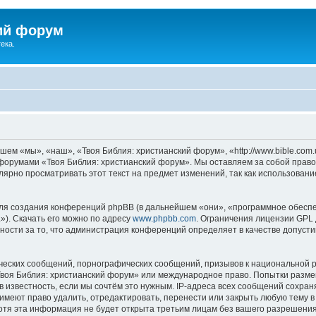
ий форум
ека.
ем «мы», «наш», «Твоя Библия: христианский форум», «http://www.bible.com.
ь форумами «Твоя Библия: христианский форум». Мы оставляем за собой право
лярно просматривать этот текст на предмет изменений, так как использован
я создания конференций phpBB (в дальнейшем «они», «программное обеспе
»). Скачать его можно по адресу
www.phpbb.com
. Ограничения лицензии GPL 
ности за то, что администрация конференций определяет в качестве допусти
ческих сообщений, порнографических сообщений, призывов к национальной р
«Твоя Библия: христианский форум» или международное право. Попытки разм
 известность, если мы сочтём это нужным. IP-адреса всех сообщений сохра
меют право удалить, отредактировать, перенести или закрыть любую тему в
Хотя эта информация не будет открыта третьим лицам без вашего разрешени