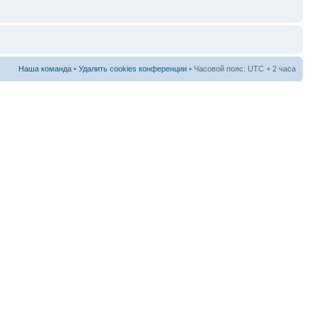
Наша команда
•
Удалить cookies конференции
• Часовой пояс: UTC + 2 часа