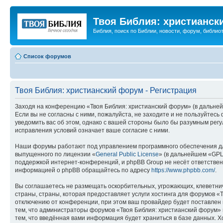
Твоя Библия: христианск
Библия, поиск по Библии, новости, форум, библиот
Список форумов
Твоя Библия: христианский форум - Регистрация
Заходя на конференцию «Твоя Библия: христианский форум» (в дальнейш
Если вы не согласны с ними, пожалуйста, не заходите и не пользуйтес
уведомить вас об этом, однако с вашей стороны было бы разумным регу
исправления условий означает ваше согласие с ними.
Наши форумы работают под управлением программного обеспечения дл
выпущенного по лицензии «
General Public License
» (в дальнейшем «GPL
поддержкой интернет-конференций, и phpBB Group не несёт ответствен
информацией о phpBB обращайтесь по адресу
https://www.phpbb.com/
.
Вы соглашаетесь не размещать оскорбительных, угрожающих, клеветни
страны, страны, которая предоставляет услуги хостинга для форумов 
отключению от конференции, при этом ваш провайдер будет поставлен в
тем, что администраторы форумов «Твоя Библия: христианский форум» и
тем, что введённая вами информация будет храниться в базе данных. 