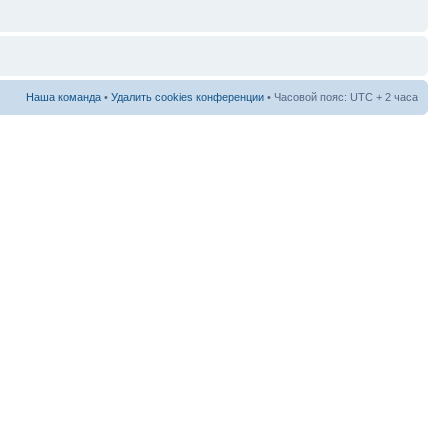
Наша команда
•
Удалить cookies конференции
• Часовой пояс: UTC + 2 часа