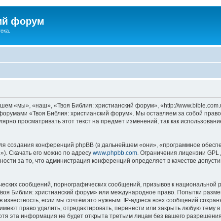
ий форум
ека.
ем «мы», «наш», «Твоя Библия: христианский форум», «http://www.bible.com.
ь форумами «Твоя Библия: христианский форум». Мы оставляем за собой право
лярно просматривать этот текст на предмет изменений, так как использован
я создания конференций phpBB (в дальнейшем «они», «программное обеспе
»). Скачать его можно по адресу
www.phpbb.com
. Ограничения лицензии GPL 
ности за то, что администрация конференций определяет в качестве допусти
ческих сообщений, порнографических сообщений, призывов к национальной р
«Твоя Библия: христианский форум» или международное право. Попытки разм
 известность, если мы сочтём это нужным. IP-адреса всех сообщений сохра
меют право удалить, отредактировать, перенести или закрыть любую тему в
Хотя эта информация не будет открыта третьим лицам без вашего разрешени