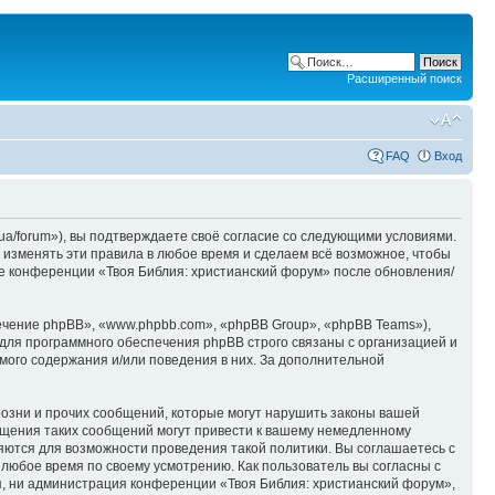
Расширенный поиск
FAQ
Вход
ua/forum»), вы подтверждаете своё согласие со следующими условиями.
 изменять эти правила в любое время и сделаем всё возможное, чтобы
ие конференции «Твоя Библия: христианский форум» после обновления/
чение phpBB», «www.phpbb.com», «phpBB Group», «phpBB Teams»),
для программного обеспечения phpBB строго связаны с организацией и
мого содержания и/или поведения в них. За дополнительной
озни и прочих сообщений, которые могут нарушить законы вашей
ещения таких сообщений могут привести к вашему немедленному
няются для возможности проведения такой политики. Вы соглашаетесь с
 любое время по своему усмотрению. Как пользователь вы согласны с
я, ни администрация конференции «Твоя Библия: христианский форум»,