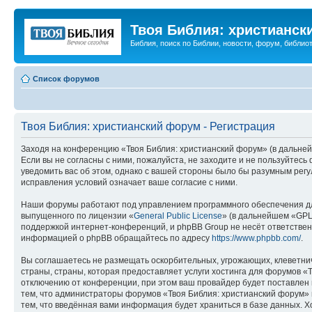
Твоя Библия: христианск
Библия, поиск по Библии, новости, форум, библиот
Список форумов
Твоя Библия: христианский форум - Регистрация
Заходя на конференцию «Твоя Библия: христианский форум» (в дальнейш
Если вы не согласны с ними, пожалуйста, не заходите и не пользуйтес
уведомить вас об этом, однако с вашей стороны было бы разумным регу
исправления условий означает ваше согласие с ними.
Наши форумы работают под управлением программного обеспечения дл
выпущенного по лицензии «
General Public License
» (в дальнейшем «GPL
поддержкой интернет-конференций, и phpBB Group не несёт ответствен
информацией о phpBB обращайтесь по адресу
https://www.phpbb.com/
.
Вы соглашаетесь не размещать оскорбительных, угрожающих, клеветни
страны, страны, которая предоставляет услуги хостинга для форумов 
отключению от конференции, при этом ваш провайдер будет поставлен в
тем, что администраторы форумов «Твоя Библия: христианский форум» и
тем, что введённая вами информация будет храниться в базе данных. 