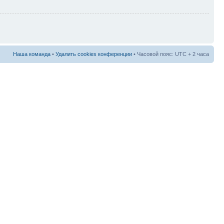
Наша команда
•
Удалить cookies конференции
• Часовой пояс: UTC + 2 часа