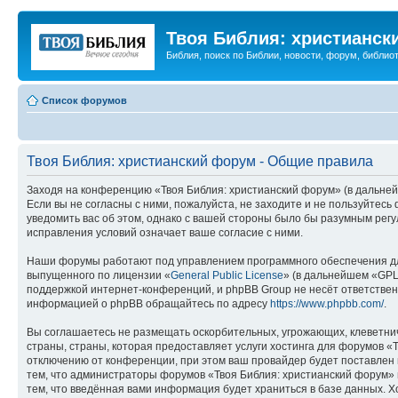
Твоя Библия: христианск
Библия, поиск по Библии, новости, форум, библиот
Список форумов
Твоя Библия: христианский форум - Общие правила
Заходя на конференцию «Твоя Библия: христианский форум» (в дальнейш
Если вы не согласны с ними, пожалуйста, не заходите и не пользуйтес
уведомить вас об этом, однако с вашей стороны было бы разумным регу
исправления условий означает ваше согласие с ними.
Наши форумы работают под управлением программного обеспечения дл
выпущенного по лицензии «
General Public License
» (в дальнейшем «GPL
поддержкой интернет-конференций, и phpBB Group не несёт ответствен
информацией о phpBB обращайтесь по адресу
https://www.phpbb.com/
.
Вы соглашаетесь не размещать оскорбительных, угрожающих, клеветни
страны, страны, которая предоставляет услуги хостинга для форумов 
отключению от конференции, при этом ваш провайдер будет поставлен в
тем, что администраторы форумов «Твоя Библия: христианский форум» и
тем, что введённая вами информация будет храниться в базе данных. 