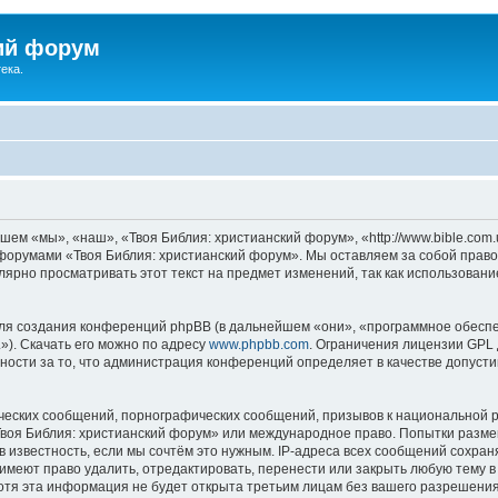
ий форум
ека.
ем «мы», «наш», «Твоя Библия: христианский форум», «http://www.bible.com.
ь форумами «Твоя Библия: христианский форум». Мы оставляем за собой право
лярно просматривать этот текст на предмет изменений, так как использован
я создания конференций phpBB (в дальнейшем «они», «программное обеспе
»). Скачать его можно по адресу
www.phpbb.com
. Ограничения лицензии GPL 
ности за то, что администрация конференций определяет в качестве допусти
ческих сообщений, порнографических сообщений, призывов к национальной р
«Твоя Библия: христианский форум» или международное право. Попытки разм
 известность, если мы сочтём это нужным. IP-адреса всех сообщений сохра
меют право удалить, отредактировать, перенести или закрыть любую тему в
Хотя эта информация не будет открыта третьим лицам без вашего разрешени