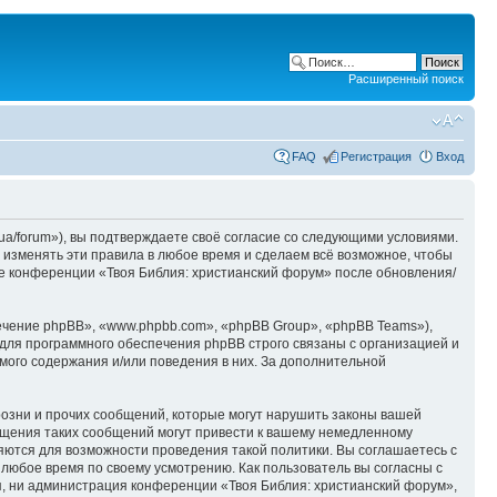
Расширенный поиск
FAQ
Регистрация
Вход
ua/forum»), вы подтверждаете своё согласие со следующими условиями.
 изменять эти правила в любое время и сделаем всё возможное, чтобы
ие конференции «Твоя Библия: христианский форум» после обновления/
чение phpBB», «www.phpbb.com», «phpBB Group», «phpBB Teams»),
для программного обеспечения phpBB строго связаны с организацией и
мого содержания и/или поведения в них. За дополнительной
озни и прочих сообщений, которые могут нарушить законы вашей
ещения таких сообщений могут привести к вашему немедленному
няются для возможности проведения такой политики. Вы соглашаетесь с
 любое время по своему усмотрению. Как пользователь вы согласны с
я, ни администрация конференции «Твоя Библия: христианский форум»,