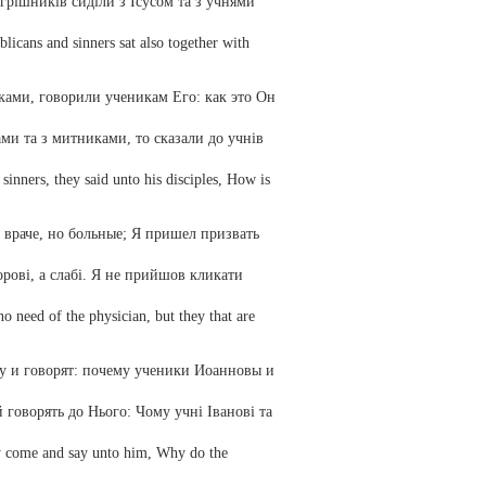
 грішників сиділи з Ісусом та з учнями
blicans and sinners sat also together with
ками, говорили ученикам Его: как это Он
ми та з митниками, то сказали до учнів
inners, they said unto his disciples, How is
 враче, но больные; Я пришел призвать
орові, а слабі. Я не прийшов кликати
o need of the physician, but they that are
у и говорят: почему ученики Иоанновы и
й говорять до Нього: Чому учні Іванові та
hey come and say unto him, Why do the