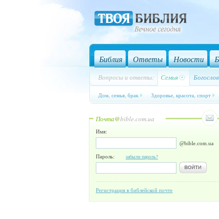
Библия
Ответы
Новости
Б
Вопросы и ответы:
Семья
Богослов
Дом, семья, брак
Здоровье, красота, спорт
Почта@
bible.com.ua
Имя:
@bible.com.ua
Пароль:
забыли пароль?
Регистрация в библейской почте