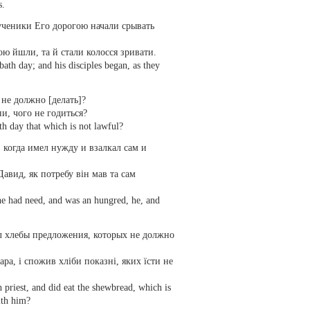
s.
ученики Его дорогою начали срывать
ою йшли, та й стали колосся зривати.
bath day; and his disciples began, as they
 не должно [делать]?
и, чого не годиться?
h day that which is not lawful?
, когда имел нужду и взалкал сам и
авид, як потребу він мав та сам
e had need, and was an hungred, he, and
л хлебы предложения, которых не должно
а, і спожив хліби показні, яких їсти не
priest, and did eat the shewbread, which is
ith him?