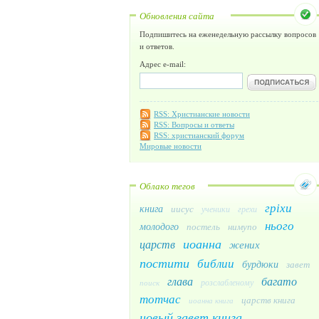
Обновления сайта
Подпишитесь на еженедельную рассылку вопросов
и ответов.
Адрес e-mail:
RSS: Христианские новости
RSS: Вопросы и ответы
RSS: христианский форум
Мировые новости
Облако тегов
гріхи
книга
иисус
ученики
грехи
нього
молодого
постель
нимупо
иоанна
царств
жених
постити
библии
бурдюки
завет
глава
багато
розслабленому
поиск
тотчас
царств книга
иоанна книга
новый завет книга