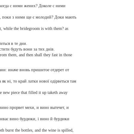
 когда с ними жених? Доколе с ними
і, поки з ними ще є молодий? Доки мають
t, while the bridegroom is with them? as
иться в те дни.
стити будуть вони за тих днів.
om them, and then shall they fast in those
ани: иначе вновь пришитое отдерет от
 як ні, то край латки нової одірветься там
 new piece that filled it up taketh away
вино прорвет мехи, и вино вытечет, и
риває вино бурдюки, і вино й бурдюки
 burst the bottles, and the wine is spilled,