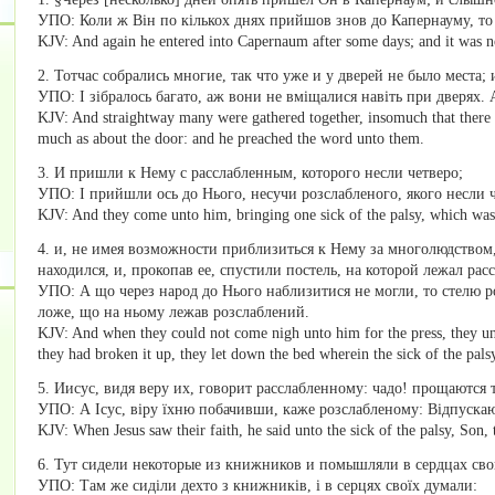
УПО: Коли ж Він по кількох днях прийшов знов до Капернауму, то 
KJV: And again he entered into Capernaum after some days; and it was no
2. Тотчас собрались многие, так что уже и у дверей не было места;
УПО: І зібралось багато, аж вони не вміщалися навіть при дверях.
KJV: And straightway many were gathered together, insomuch that there 
much as about the door: and he preached the word unto them.
3. И пришли к Нему с расслабленным, которого несли четверо;
УПО: І прийшли ось до Нього, несучи розслабленого, якого несли ч
KJV: And they come unto him, bringing one sick of the palsy, which was
4. и, не имея возможности приблизиться к Нему за многолюдством,
находился, и, прокопав ее, спустили постель, на которой лежал рас
УПО: А що через народ до Нього наблизитися не могли, то стелю ро
ложе, що на ньому лежав розслаблений.
KJV: And when they could not come nigh unto him for the press, they u
they had broken it up, they let down the bed wherein the sick of the palsy
5. Иисус, видя веру их, говорит расслабленному: чадо! прощаются т
УПО: А Ісус, віру їхню побачивши, каже розслабленому: Відпускают
KJV: When Jesus saw their faith, he said unto the sick of the palsy, Son, 
6. Тут сидели некоторые из книжников и помышляли в сердцах сво
УПО: Там же сиділи дехто з книжників, і в серцях своїх думали: