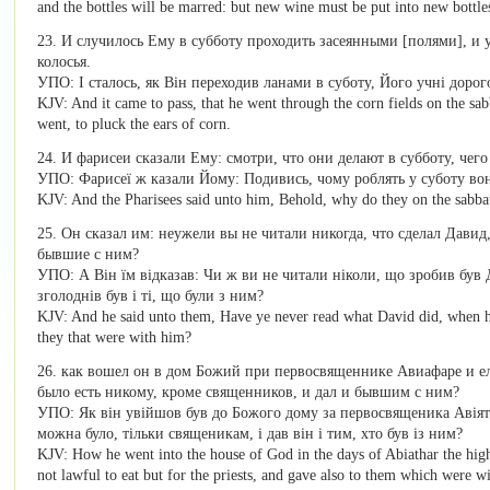
and the bottles will be marred: but new wine must be put into new bottle
23. И случилось Ему в субботу проходить засеянными [полями], и 
колосья.
УПО: І сталось, як Він переходив ланами в суботу, Його учні дорог
KJV: And it came to pass, that he went through the corn fields on the sab
went, to pluck the ears of corn.
24. И фарисеи сказали Ему: смотри, что они делают в субботу, чего
УПО: Фарисеї ж казали Йому: Подивись, чому роблять у суботу вон
KJV: And the Pharisees said unto him, Behold, why do they on the sabbat
25. Он сказал им: неужели вы не читали никогда, что сделал Давид
бывшие с ним?
УПО: А Він їм відказав: Чи ж ви не читали ніколи, що зробив був Д
зголоднів був і ті, що були з ним?
KJV: And he said unto them, Have ye never read what David did, when h
they that were with him?
26. как вошел он в дом Божий при первосвященнике Авиафаре и е
было есть никому, кроме священников, и дал и бывшим с ним?
УПО: Як він увійшов був до Божого дому за первосвященика Авіятар
можна було, тільки священикам, і дав він і тим, хто був із ним?
KJV: How he went into the house of God in the days of Abiathar the high 
not lawful to eat but for the priests, and gave also to them which were w