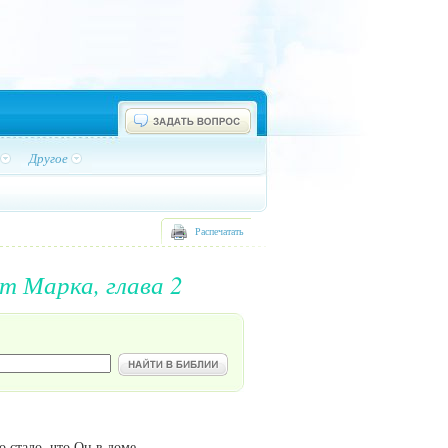
Другое
Распечатать
От Марка, глава 2
 стало, что Он в доме.