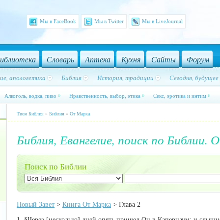
Мы в FaceBook
Мы в Twitter
Мы в LiveJournal
иблиотека
Словарь
Аптека
Кухня
Сайты
Форум
ие, апологетика
Библия
История, традиции
Сегодня, будущее
Алкоголь, водка, пиво
Нравственность, выбор, этика
Секс, эротика и интим
Твоя Библия
»
Библия
»
От Марка
Библия, Евангелие, поиск по Библии. 
Поиск по Библии
Новый Завет
>
Книга От Марка
> Глава 2
1. §Через [несколько] дней опять пришел Он в Капернаум; и слышно