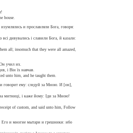
м!
ne house.
е изумлялись и прославляли Бога, говоря:
о всі дивувались і славили Бога, й казали:
hem all; insomuch that they were all amazed,
 Он учил их.
в, і Він їх навчав.
rted unto him, and he taught them.
и говорит ему: следуй за Мною. И [он],
на митниці, і каже йому: Іди за Мною!
 receipt of custom, and said unto him, Follow
и Его и многие мытари и грешники: ибо