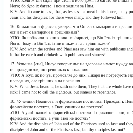
УПО: Коли ж Він сидів при столі в його домі, то багато митників і
Його; бо було їх багато, і вони ходили за Ним.
KJV: And it came to pass, that, as Jesus sat at meat in his house, many pu
Jesus and his disciples: for there were many, and they followed him.
16. Книжники и фарисеи, увидев, что Он ест с мытарями и грешни
ест и пьет с мытарями и грешниками?
УПО: Як побачили ж книжники та фарисеї, що Він їсть із грішника
Його: Чому то Він їсть із митниками та з грішниками?
KJV: And when the scribes and Pharisees saw him eat with publicans and s
it that he eateth and drinketh with publicans and sinners?
17. Услышав [сие], Иисус говорит им: не здоровые имеют нужду во
не праведников, но грешников к покаянию.
УПО: А Ісус, як почув, промовляє до них: Лікаря не потребують зд
праведних, але грішників на покаяння.
KJV: When Jesus heard it, he saith unto them, They that are whole have n
sick: I came not to call the righteous, but sinners to repentance.
18. §Ученики Иоанновы и фарисейские постились. Приходят к Нем
фарисейские постятся, а Твои ученики не постятся?
УПО: А учні Іванові та фарисейські постили. І приходять вони, та 
фарисейські постять, а учні Твої не постять?
KJV: And the disciples of John and of the Pharisees used to fast: and t
disciples of John and of the Pharisees fast, but thy disciples fast not?