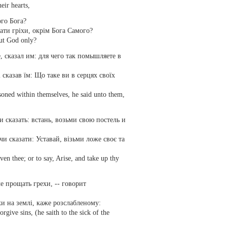
eir hearts,
ого Бога?
ати гріхи, окрім Бога Самого?
ut God only?
, сказал им: для чего так помышляете в
 сказав їм: Що таке ви в серцях своїх
soned within themselves, he said unto them,
и сказать: встань, возьми свою постель и
и сказати: Уставай, візьми ложе своє та
iven thee; or to say, Arise, and take up thy
е прощать грехи, -- говорит
 на землі, каже розслабленому:
give sins, (he saith to the sick of the