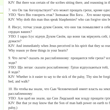
KJV: But there was certain of the scribes sitting there, and reasoning in th
7. что Он так богохульствует? кто может прощать грехи, кроме одн
УПО: Чого Він говорить отак? Зневажає Він Бога... Хто може прощ
KJV: Why doth this man thus speak blasphemies? who can forgive sins b
8. Иисус, тотчас узнав духом Своим, что они так помышляют в себе
сердцах ваших?
УПО: І зараз Ісус відчув Духом Своїм, що вони так міркують собі, і
думаєте?
KJV: And immediately when Jesus perceived in his spirit that they so rea
Why reason ye these things in your hearts?
9. Что легче? сказать ли расслабленному: прощаются тебе грехи? ил
ходи?
УПО: Що легше: сказати розслабленому: Гріхи відпускаються тобі, ч
й ходи?
KJV: Whether is it easier to say to the sick of the palsy, Thy sins be forg
bed, and walk?
10. Но чтобы вы знали, что Сын Человеческий имеет власть на земл
расслабленному:
УПО: Але щоб ви знали, що Син Людський має владу прощати гріхи
KJV: But that ye may know that the Son of man hath power on earth to for
palsy,)