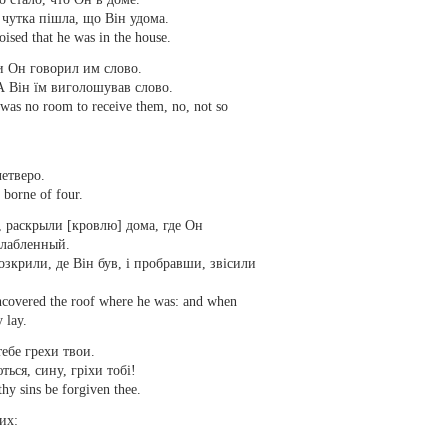
чутка пішла, що Він удома.
ised that he was in the house.
 и Он говорил им слово.
 А Він їм виголошував слово.
was no room to receive them, no, not so
етверо.
 borne of four.
 раскрыли [кровлю] дома, где Он
слабленный.
зкрили, де Він був, і пробравши, звісили
ncovered the roof where he was: and when
 lay.
ебе грехи твои.
ься, сину, гріхи тобі!
thy sins be forgiven thee.
их: