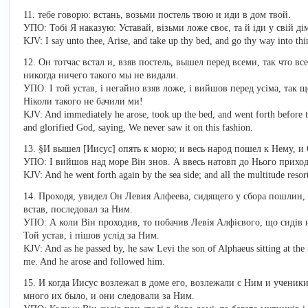
11. тебе говорю: встань, возьми постель твою и иди в дом твой.
УПО: Тобі Я наказую: Уставай, візьми ложе своє, та й іди у свій ді
KJV: I say unto thee, Arise, and take up thy bed, and go thy way into thi
12. Он тотчас встал и, взяв постель, вышел перед всеми, так что вс
никогда ничего такого мы не видали.
УПО: І той устав, і негайно взяв ложе, і вийшов перед усіма, так щ
Ніколи такого не бачили ми!
KJV: And immediately he arose, took up the bed, and went forth before t
and glorified God, saying, We never saw it on this fashion.
13. §И вышел [Иисус] опять к морю; и весь народ пошел к Нему, и
УПО: І вийшов над море Він знов. А ввесь натовп до Нього приходи
KJV: And he went forth again by the sea side; and all the multitude reso
14. Проходя, увидел Он Левия Алфеева, сидящего у сбора пошлин, 
встав, последовал за Ним.
УПО: А коли Він проходив, то побачив Левія Алфієвого, що сидів 
Той устав, і пішов услід за Ним.
KJV: And as he passed by, he saw Levi the son of Alphaeus sitting at the
me. And he arose and followed him.
15. И когда Иисус возлежал в доме его, возлежали с Ним и ученик
много их было, и они следовали за Ним.