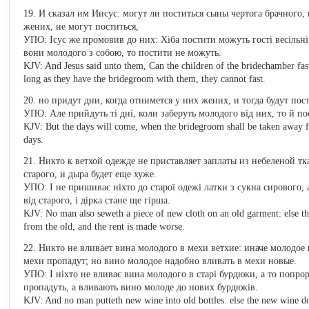
19. И сказал им Иисус: могут ли поститься сыны чертога брачного,
жених, не могут поститься,
УПО: Ісус же промовив до них: Хіба постити можуть гості весільн
вони молодого з собою, то постити не можуть.
KJV: And Jesus said unto them, Can the children of the bridechamber fas
long as they have the bridegroom with them, they cannot fast.
20. но придут дни, когда отнимется у них жених, и тогда будут пост
УПО: Але прийдуть ті дні, коли заберуть молодого від них, то й по
KJV: But the days will come, when the bridegroom shall be taken away fr
days.
21. Никто к ветхой одежде не приставляет заплаты из небеленой тк
старого, и дыра будет еще хуже.
УПО: І не пришиває ніхто до старої одежі латки з сукна сирового, а
від старого, і дірка стане ще гірша.
KJV: No man also seweth a piece of new cloth on an old garment: else the
from the old, and the rent is made worse.
22. Никто не вливает вина молодого в мехи ветхие: иначе молодое 
мехи пропадут; но вино молодое надобно вливать в мехи новые.
УПО: І ніхто не вливає вина молодого в старі бурдюки, а то попро
пропадуть, а вливають вино молоде до нових бурдюків.
KJV: And no man putteth new wine into old bottles: else the new wine doth