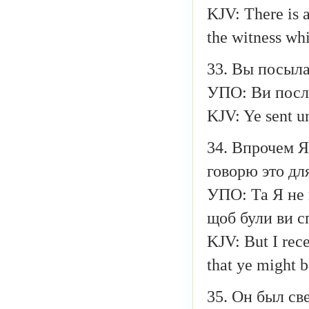
KJV: There is a
the witness whi
33. Вы посыла
УПО: Ви послал
KJV: Ye sent un
34. Впрочем Я
говорю это дл
УПО: Та Я не 
щоб були ви с
KJV: But I rece
that ye might b
35. Он был св