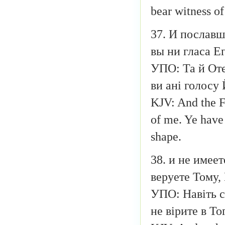
bear witness of
37. И пославш
вы ни гласа Е
УПО: Та й Оте
ви ані голосу 
KJV: And the F
of me. Ye have 
shape.
38. и не имее
веруете Тому,
УПО: Навіть с
не вірите в То