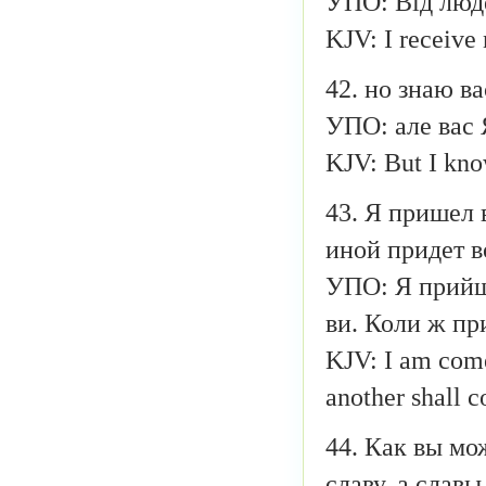
УПО: Від люд
KJV: I receive
42. но знаю ва
УПО: але вас Я
KJV: But I know
43. Я пришел 
иной придет в
УПО: Я прийш
ви. Коли ж пр
KJV: I am come
another shall 
44. Как вы мо
славу, а славы