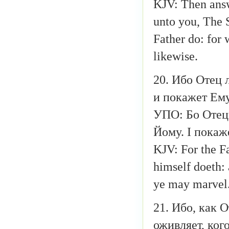
KJV: Then answe
unto you, The S
Father do: for 
likewise.
20. Ибо Отец 
и покажет Ему
УПО: Бо Отець
Йому. І покаж
KJV: For the Fa
himself doeth: 
ye may marvel
21. Ибо, как 
оживляет, кого