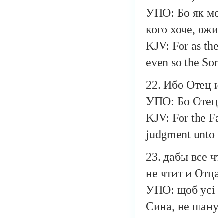
УПО: Бо як ме
кого хоче, ож
KJV: For as the
even so the So
22. Ибо Отец и
УПО: Бо Отець 
KJV: For the F
judgment unto 
23. дабы все ч
не чтит и Отц
УПО: щоб усі 
Сина, не шану