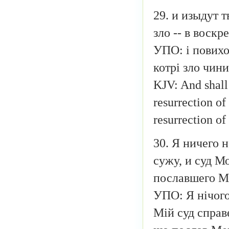
29. и изыдут 
зло -- в воск
УПО: і повихо
котрі зло чин
KJV: And shall
resurrection of
resurrection o
30. Я ничего 
сужу, и суд М
пославшего М
УПО: Я нічого
Мій суд справ