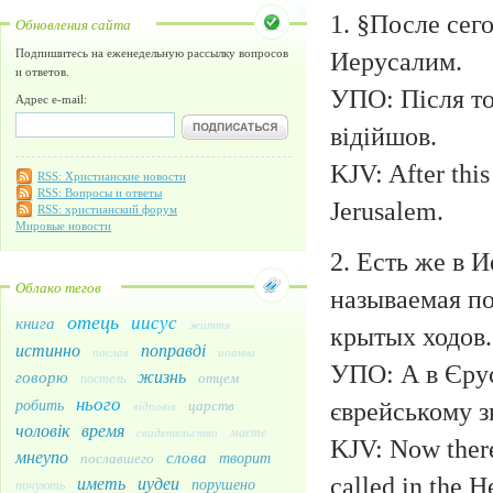
1. §После сег
Обновления сайта
Иерусалим.
Подпишитесь на еженедельную рассылку вопросов
и ответов.
УПО: Після то
Адрес e-mail:
відійшов.
KJV: After this
RSS: Христианские новости
RSS: Вопросы и ответы
Jerusalem.
RSS: христианский форум
Мировые новости
2. Есть же в 
Облако тегов
называемая по
отець
иисус
книга
життя
крытых ходов.
истинно
поправді
послав
иоанна
УПО: А в Єрус
жизнь
говорю
отцем
постель
нього
робить
царств
єврейському зв
відповів
чоловік
время
маєте
свидетельство
KJV: Now there
мнеупо
слова
творит
пославшего
иметь
иудеи
called in the 
порушено
почують