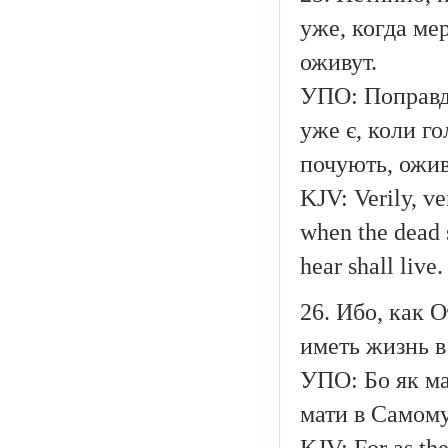
уже, когда ме
оживут.
УПО: Поправді
уже є, коли г
почують, ожив
KJV: Verily, ve
when the dead s
hear shall live.
26. Ибо, как 
иметь жизнь в
УПО: Бо як ма
мати в Самому
KJV: For as the