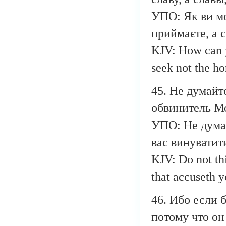
УПО: Як ви мо
приймаєте, а с
KJV: How can y
seek not the h
45. Не думайте
обвинитель Мо
УПО: Не думай
вас винуватит
KJV: Do not thi
that accuseth 
46. Ибо если 
потому что он