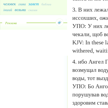
завет
человек
глава
библии
3. В них лежа
возьми
інший
сказав
иссохших, ож
Реклама
УПО: У них ле
чекали, щоб в
KJV: In these l
withered, waiti
4. ибо Ангел 
возмущал воду
воды, тот выз
УПО: Бо Ангол
порушував вод
здоровим става