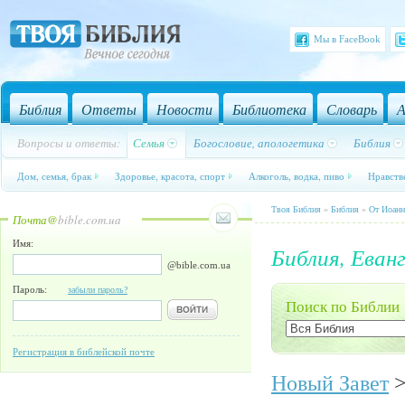
Мы в FaceBook
Библия
Ответы
Новости
Библиотека
Словарь
А
Вопросы и ответы:
Семья
Богословие, апологетика
Библия
Дом, семья, брак
Здоровье, красота, спорт
Алкоголь, водка, пиво
Нравств
Твоя Библия
»
Библия
»
От Иоанн
Почта@
bible.com.ua
Имя:
Библия, Еванг
@bible.com.ua
Пароль:
забыли пароль?
Поиск по Библии
Регистрация в библейской почте
Новый Завет