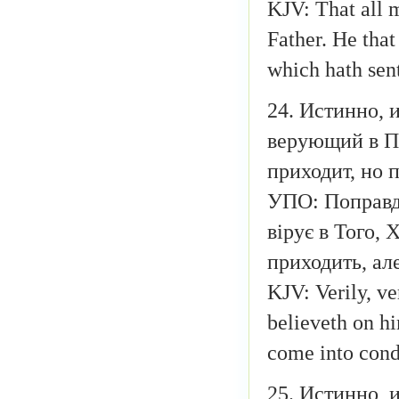
KJV: That all 
Father. He that
which hath sen
24. Истинно,
верующий в По
приходит, но 
УПО: Поправді
вірує в Того, 
приходить, ал
KJV: Verily, ve
believeth on hi
come into cond
25. Истинно, 