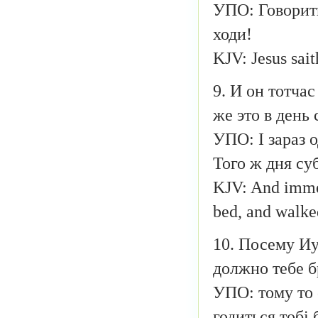
УПО: Говорить 
ходи!
KJV: Jesus sait
9. И он тотча
же это в день
УПО: І зараз о
Того ж дня суб
KJV: And immed
bed, and walke
10. Посему Иу
должно тебе б
УПО: тому то 
годиться тобі 