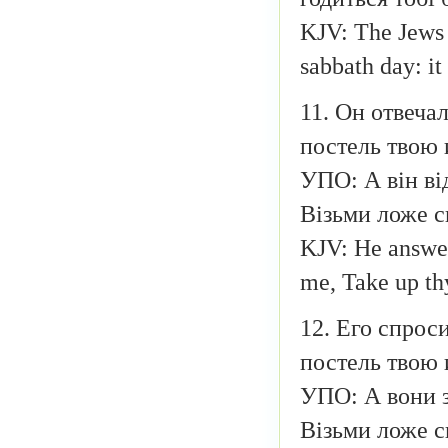
KJV: The Jews t
sabbath day: it 
11. Он отвеча
постель твою 
УПО: А він ві
Візьми ложе св
KJV: He answer
me, Take up th
12. Его спрос
постель твою 
УПО: А вони з
Візьми ложе с