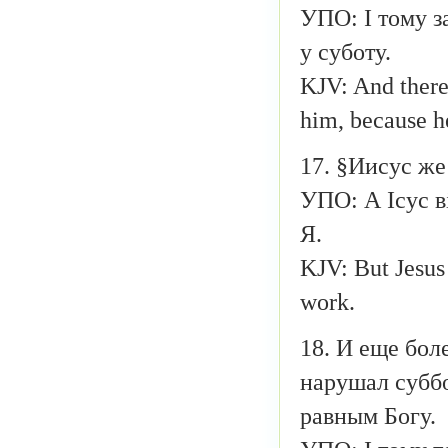
УПО: І тому з
у суботу.
KJV: And theref
him, because he
17. §Иисус же
УПО: А Ісус в
Я.
KJV: But Jesus
work.
18. И еще бол
нарушал суббо
равным Богу.