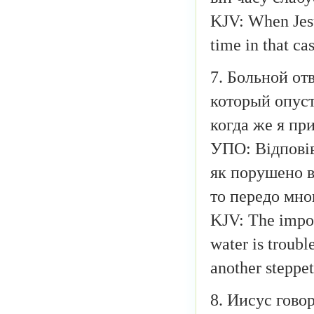
KJV: When Jesu
time in that ca
7. Больной от
который опуст
когда же я пр
УПО: Відповів
як порушено в
то передо мно
KJV: The impot
water is troubl
another steppe
8. Иисус говор