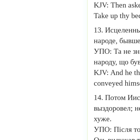
KJV: Then aske
Take up thy be
13. Исцеленны
народе, бывше
УПО: Та не зн
народу, що був
KJV: And he tha
conveyed himsel
14. Потом Иису
выздоровел; н
хуже.
УПО: Після тог
Ось видужав т