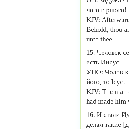
чого гіршого!
KJV: Afterward
Behold, thou a
unto thee.
15. Человек с
есть Иисус.
УПО: Чоловік 
його, то Ісус.
KJV: The man d
had made him 
16. И стали Иу
делал такие [д