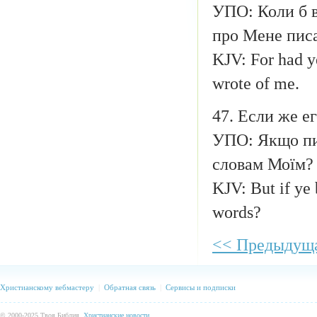
УПО: Коли б в
про Мене писа
KJV: For had y
wrote of me.
47. Если же е
УПО: Якщо пис
словам Моїм?
KJV: But if ye 
words?
<< Предыдуща
Христианскому вебмастеру
|
Обратная связь
|
Сервисы и подписки
© 2000-2025 Твоя Библия.
Христианские новости
,