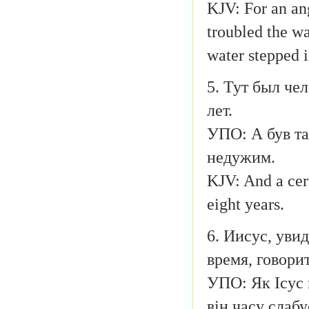
KJV: For an ang
troubled the wa
water stepped 
5. Тут был че
лет.
УПО: А був там
недужим.
KJV: And a cer
eight years.
6. Иисус, уви
время, говори
УПО: Як Ісус й
він часу слаб