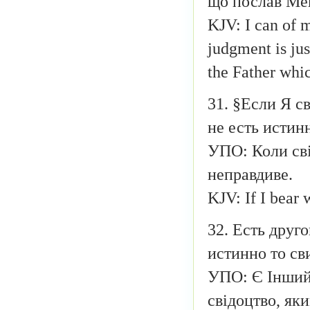
що послав Ме
KJV: I can of m
judgment is jus
the Father whi
31. §Если Я с
не есть истин
УПО: Коли сві
неправдиве.
KJV: If I bear 
32. Есть друг
истинно то св
УПО: Є Інший,
свідоцтво, як