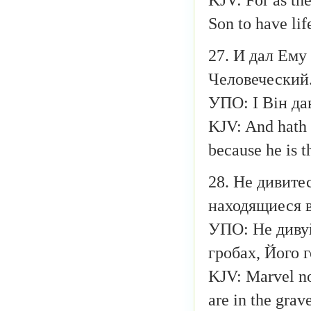
Son to have lif
27. И дал Ему
Человеческий
УПО: І Він да
KJV: And hath 
because he is 
28. Не дивитес
находящиеся в
УПО: Не дивуй
гробах, Його 
KJV: Marvel not
are in the grave