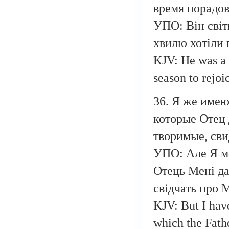
время порадов
УПО: Він світи
хвилю хотіли 
KJV: He was a b
season to rejoic
36. Я же имею
которые Отец
творимые, сви
УПО: Але Я ма
Отець Мені дав
свідчать про 
KJV: But I have
which the Fathe