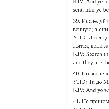
KJV: And ye ha
sent, him ye be
39. Исследуйт
вечную; а они
УПО: Дослідіт
життя, вони ж
KJV: Search the
and they are th
40. Но вы не 
УПО: Та до Ме
KJV: And ye wil
41. Не приним