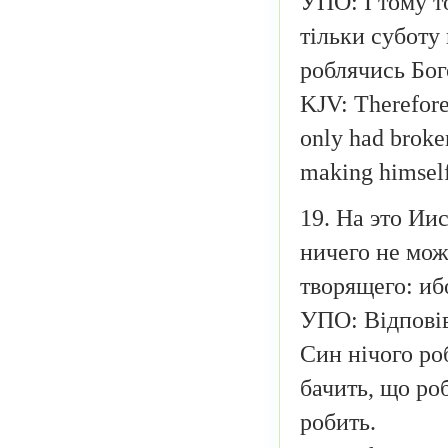
УПО: І тому т
тільки суботу
роблячись Бог
KJV: Therefore
only had broken
making himself
19. На это Ии
ничего не мож
творящего: иб
УПО: Відповів 
Син нічого ро
бачить, що ро
робить.