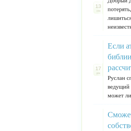
Добрый д
13
потерять,
сен
лишиться
неизвестно
Если а
библии
рассчи
17
дек
Руслан с
ведущий 
может ли
Сможет
собств