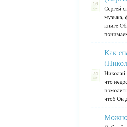
16
Сергей с
фев
музыка, 
книге Об
понимаем
Как сп
(Никол
Николай 
24
окт
что недос
помолить
чтоб Он 
Можно 