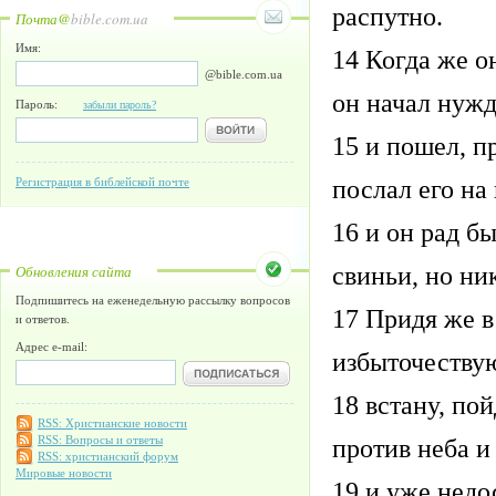
распутно.
Почта@
bible.com.ua
Имя:
14 Когда же о
@bible.com.ua
он начал нужд
Пароль:
забыли пароль?
15 и пошел, п
послал его на
Регистрация в библейской почте
16 и он рад б
свиньи, но ник
Обновления сайта
Подпишитесь на еженедельную рассылку вопросов
17 Придя же в
и ответов.
Адрес e-mail:
избыточествую
18 встану, по
RSS: Христианские новости
против неба и
RSS: Вопросы и ответы
RSS: христианский форум
Мировые новости
19 и уже недо