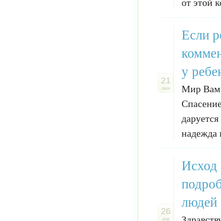
от этой к
Если р
коммен
у ребе
21
Мир Вам,
июн
Спасение
даруется
надежда н
Исход 
подроб
людей 
26
Здравств
янв