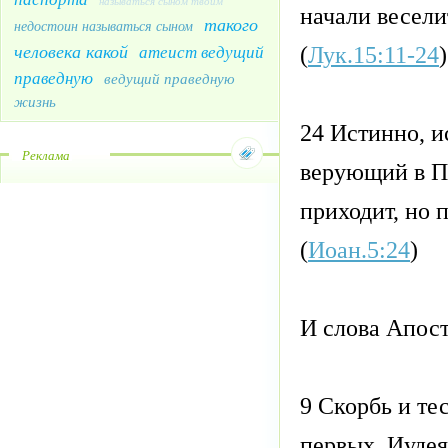
называться сыном твоим
начали весели
такого
недостоин называться сыном
человека какой
атеист ведущий
(
Лук.15:11-24
)
праведную
ведущий праведную
жизнь
24 Истинно, 
Реклама
верующий в По
приходит, но 
(
Иоан.5:24
)
И слова Апост
9 Скорбь и те
первых, Иудея