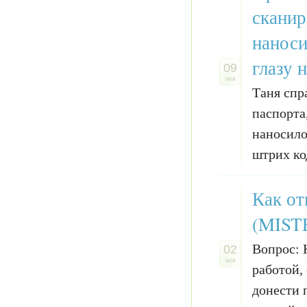
сканир
наноси
глазу 
09
ноя
Таня спр
паспорта
наносило
штрих код
Как от
(MIST
Вопрос: 
02
ноя
работой,
донести 