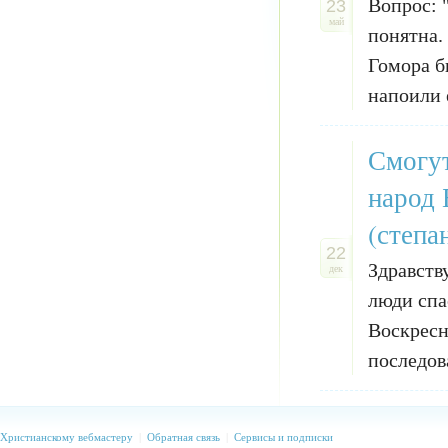
Вопрос: 
23
май
понятна.
Гомора б
напоили е
Смогут
народ 
(степан
22
Здравств
дек
люди спа
Воскресн
последов
Христианскому вебмастеру
|
Обратная связь
|
Сервисы и подписки