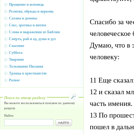
Прощение и исповедь
Религия, обряды и церковь
Сатана и демоны
Спасибо за че
Секс, эротика и интим
человеческое 
Слова и выражения из Библии
Смерть, рай и ад, душа и дух
Думаю, что в 
Спасение
Суббота
человеку:
Творение
Толкование Писания
Троица в христианстве
11 Еще сказал
Разное
12 и сказал м
Поиск по этому разделу
часть имения.
Вы можете воспользоваться поиском по данному
разделу.
13 По прошест
Найти:
пошел в дальн