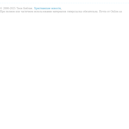
© 2000-2025 Твоя Библия.
Христианские новости
,
При полном или частичном использовании материалов гиперссылка обязательна. Почта от Online.ua