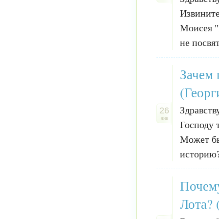
Извините
Моисея "
не посвят
Зачем 
(Георг
Здравств
26
янв
Господу 
Может бы
историю?
Почему
Лота? 