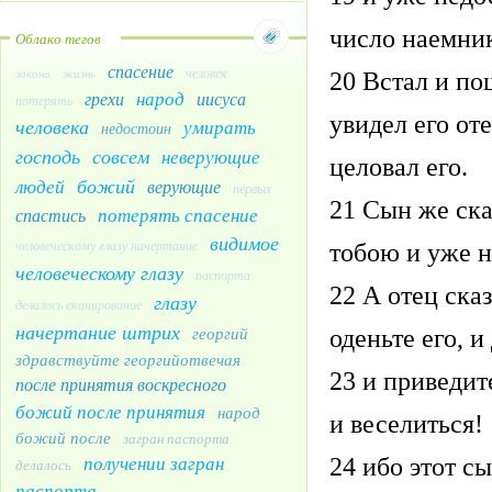
число наемник
Облако тегов
спасение
человек
закона
жизнь
20 Встал и по
народ
грехи
иисуса
потерять
увидел его от
человека
умирать
недостоин
господь
совсем
неверующие
целовал его.
божий
людей
верующие
первых
21 Сын же ска
потерять спасение
спастись
видимое
человеческому глазу начертание
тобою и уже н
человеческому глазу
паспорта
22 А отец ска
глазу
делалось сканирование
начертание штрих
георгий
оденьте его, и
здравствуйте георгийотвечая
23 и приведит
после принятия воскресного
божий после принятия
народ
и веселиться!
божий после
загран паспорта
получении загран
24 ибо этот с
делалось
паспорта