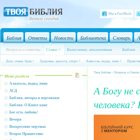
Мы в FaceBook
Библия
Ответы
Новости
Библиотека
Словарь
А
Вопросы и ответы:
Семья
Богословие, апологетика
Библия
Дом, семья, брак
Здоровье, красота, спорт
Алкоголь, водка, пиво
Нравств
Твоя Библия
»
Вопросы и Ответы
Меню раздела
Алкоголь, водка, пиво
А Богу не 
АСД
Библия, авторы и персонажи
человека?
Библия. О Книге книг
Бог есть любовь!
Вечеря
Воскресение мертвых
Второе Пришествие