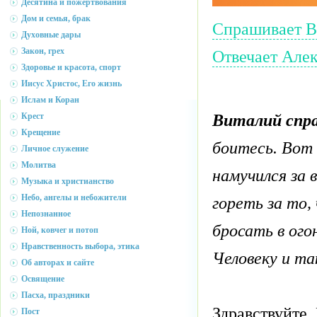
Десятина и пожертвования
Дом и семья, брак
Спрашивает В
Духовные дары
Закон, грех
Отвечает Алек
Здоровье и красота, спорт
Иисус Христос, Его жизнь
Ислам и Коран
Виталий спр
Крест
Крещение
боитесь. Вот 
Личное служение
Молитва
намучился за 
Музыка и христианство
Небо, ангелы и небожители
гореть за то,
Непознанное
бросать в ого
Ной, ковчег и потоп
Нравственность выбора, этика
Человеку и та
Об авторах и сайте
Освящение
Пасха, праздники
Здравствуйте,
Пост