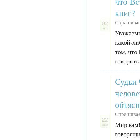
что Ве
книг?
Спрашивае
02
июл
Уважаемы
какой-ли
том, что
говорить
Судьи 
челове
объясн
Спрашивае
22
Мир вам!
июн
говорящи