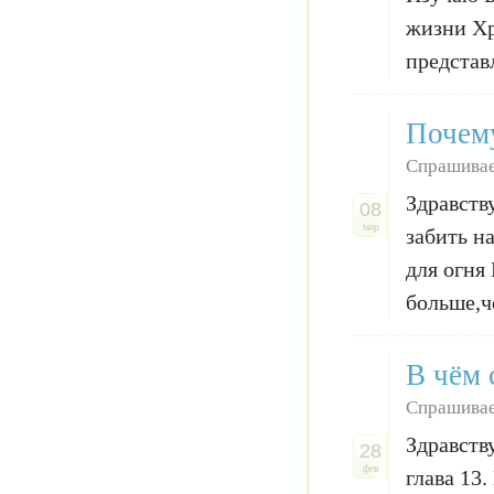
жизни Хр
представ
Почем
Спрашивае
Здравств
08
мар
забить н
для огня
больше,ч
В чём 
Спрашивае
Здравств
28
фев
глава 13