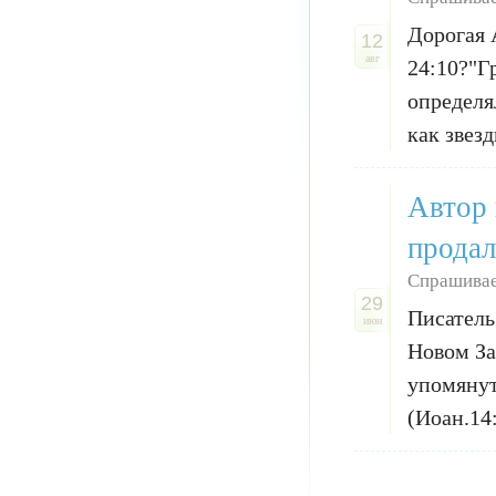
Дорогая 
12
авг
24:10?"Г
определя
как звезд
Автор 
продал
Спрашивае
29
Писатель
июн
Новом За
упомянут
(Иоан.14: