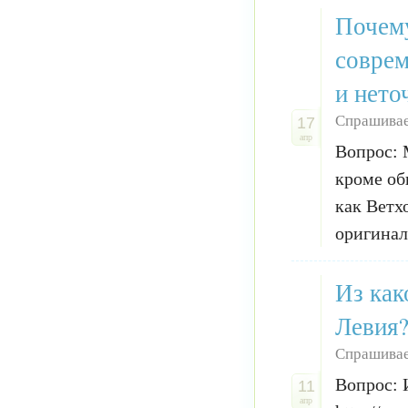
Почему
соврем
и нето
Спрашивае
17
апр
Вопрос: 
кроме об
как Ветх
оригинал
Из как
Левия?
Спрашивае
Вопрос: 
11
апр