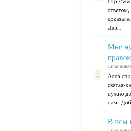
http://ww
ответом,
доказате
Дав...
Мне ну
правом
Спрашивае
01
Алла спр
апр
святая-к
нужно до
нам" Доб
В чем 
Спрашивае