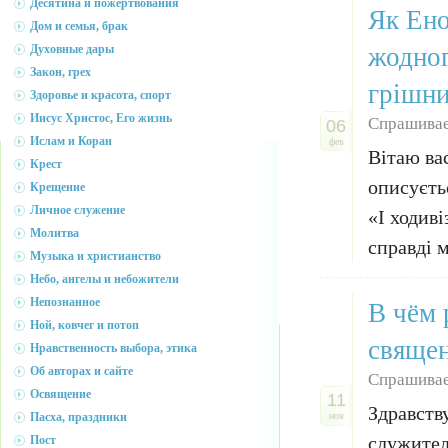
Десятина и пожертвования
Як Ено
Дом и семья, брак
жодног
Духовные дары
Закон, грех
грішн
Здоровье и красота, спорт
Иисус Христос, Его жизнь
Спрашивае
06
Ислам и Коран
фев
Вітаю вас
Крест
описуєть
Крещение
Личное служение
«І ходиві
Молитва
справді м
Музыка и христианство
Небо, ангелы и небожители
В чём 
Непознанное
Ной, ковчег и потоп
свяще
Нравственность выбора, этика
Об авторах и сайте
Спрашивае
Освящение
11
Здравств
Пасха, праздники
ноя
служител
Пост