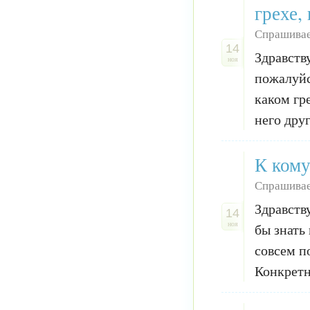
грехе,
Спрашивае
14
Здравств
ноя
пожалуйс
каком гр
него друг
К кому
Спрашивае
Здравств
14
ноя
бы знать
совсем п
Конкретн