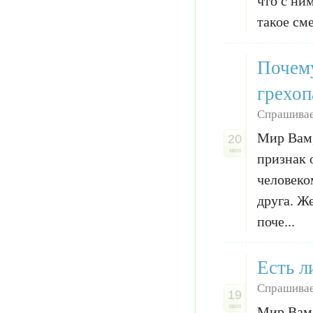
что с ни
такое сме
Почему
грехоп
Спрашивае
Мир Вам,
20
июл
признак 
человеко
друга. Ж
поче...
Есть л
Спрашивае
19
июл
Мир Вам,