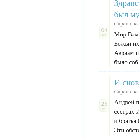
Здравс
был му
Спрашивае
04
Мир Вам,
окт
Божьи их
Авраам п
было соб
И снов
Спрашивае
Андрей п
25
сен
сестрах 
и братья
Эти обст