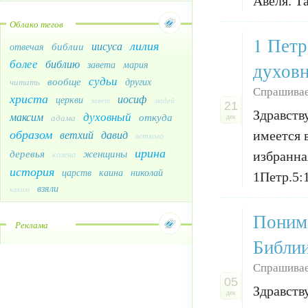
Авеля. Та
Облако тегов
1 Петр
лилия
иисуса
библии
отвечая
более
библию
духов
завета
мария
судьи
вообще
других
читать
Спрашивае
христа
иосиф
церкви
завет
людей
21
Здравств
духовный
максим
откуда
адама
дек
образом
ветхий
давид
имеется 
ветхого
ирина
деревья
женщины
избранна
колена
история
царств
каина
николай
1Петр.5:1
взяли
каким
Понима
Реклама
Библии
Спрашивае
05
Здравств
дек