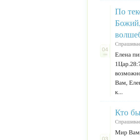
По тек
Божий,
волше
Спрашива
04
Елена пи
сен
1Цар.28:
возможно
Вам, Еле
к...
Кто бы
Спрашивае
Мир Вам,
03