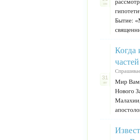
рассмотр
сен
гипотети
Бытие: «
священни
Когда 
частей
Спрашивае
31
Мир Вам,
авг
Нового З
Малахии,
апостолов
Извест