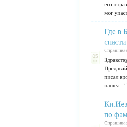
его пораз
мог упаст
Где в 
спасти
Спрашива
05
Здравств
янв
Предавай
писал вр
нашел. "
Кн.Иез
по фам
Спрашивае