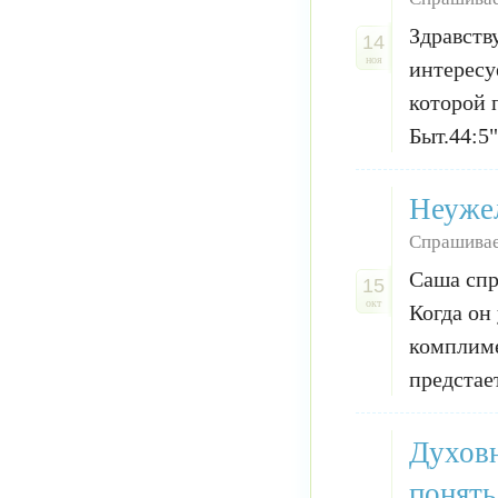
Здравств
14
ноя
интересу
которой 
Быт.44:5
Неужел
Спрашива
Саша спр
15
окт
Когда он
комплиме
предстает
Духовн
понять