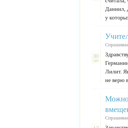
считала,
Даниил, 
у которых
Учител
Спрашивае
Здравств
30
май
Германии
Лилит. Я
не верю 
Можно 
вмещен
Спрашивае
Здравств