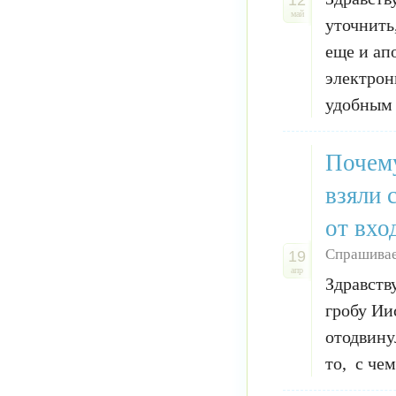
12
май
уточнить
еще и ап
электрон
удобным о
Почему
взяли 
от вхо
Спрашивае
19
апр
Здравств
гробу Ии
отодвину
то, с че