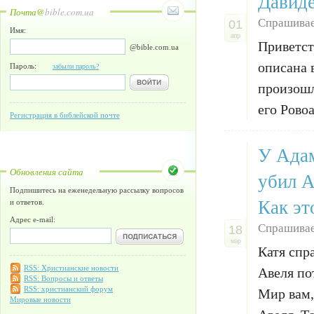
Давиде
Почта@
bible.com.ua
Спрашива
01
Имя:
апр
Приветст
@bible.com.ua
описана 
Пароль:
забыли пароль?
произошл
его Ровоа
Регистрация в библейской почте
У Адам
Обновления сайта
убил А
Подпишитесь на еженедельную рассылку вопросов
Как эт
и ответов.
Адрес e-mail:
Спрашивае
18
мар
Катя спр
RSS: Христианские новости
Авеля по
RSS: Вопросы и ответы
RSS: христианский форум
Мир вам,
Мировые новости