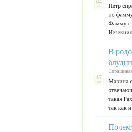
04
Петр спр
янв
по фамму
Фаммуз —
Иезекиил
В родо
блудни
Спрашива
17
Марина с
ноя
отвечающ
такая Ра
так как и
Почему