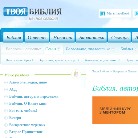
Мы в FaceBook
Библия
Ответы
Новости
Библиотека
Словарь
А
Вопросы и ответы:
Семья
Богословие, апологетика
Библия
Дом, семья, брак
Здоровье, красота, спорт
Алкоголь, водка, пиво
Нравств
Твоя Библия
»
Вопросы и Ответы
Меню раздела
Алкоголь, водка, пиво
Библия, авто
АСД
Библия, авторы и персонажи
Библия. О Книге книг
Бог есть любовь!
Вечеря
Воскресение мертвых
Второе Пришествие