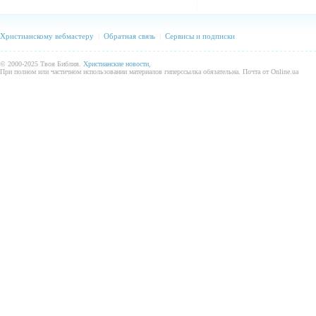
Христианскому вебмастеру
|
Обратная связь
|
Сервисы и подписки
© 2000-2025 Твоя Библия.
Христианские новости
,
При полном или частичном использовании материалов гиперссылка обязательна. Почта от Online.ua