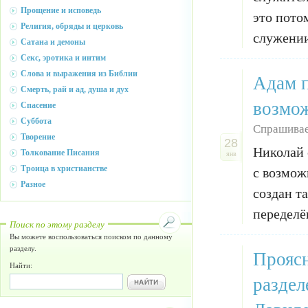
Прощение и исповедь
это пото
Религия, обряды и церковь
служении
Сатана и демоны
Секс, эротика и интим
Слова и выражения из Библии
Адам п
Смерть, рай и ад, душа и дух
возмо
Спасение
Суббота
Спрашивае
Творение
28
Николай 
Толкование Писания
янв
Троица в христианстве
с возмож
Разное
создан т
переделё
Поиск по этому разделу
Вы можете воспользоваться поиском по данному
разделу.
Проясн
Найти:
раздел