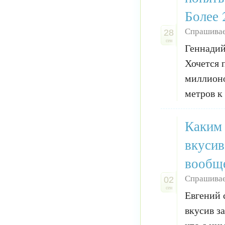
Более 
Спрашивае
28
сен
Геннадий
Хочется 
миллионо
метров к 
Каким 
вкусив
вообще
Спрашивае
02
сен
Евгений 
вкусив з