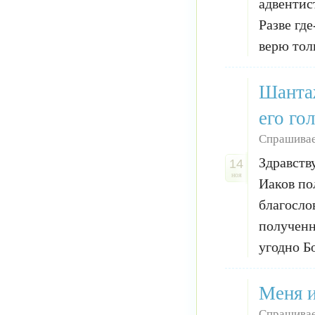
адвентис
Разве гд
верю тол
Шантаж
его го
Спрашива
Здравств
14
ноя
Иаков по
благосло
полученн
угодно Бо
Меня и
Спрашивае