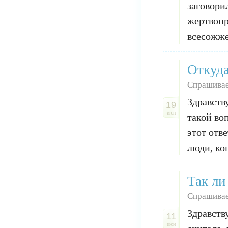
заговори
жертвопр
всесожже
Откуда
Спрашивае
Здравств
19
июн
такой во
этот отве
люди, ко
Так ли
Спрашивае
Здравств
11
июн