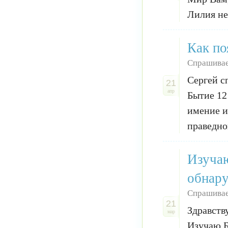
Лилия не
Как по
Спрашивае
Сергей с
21
апр
Бытие 12
имение и
праведно
Изучаю
обнару
Спрашивае
21
Здравств
мар
Изучаю Б