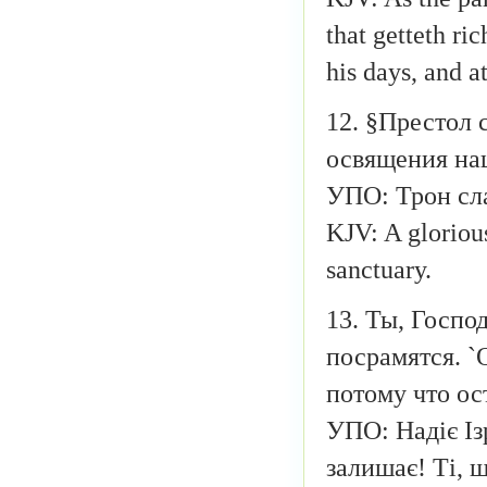
that getteth ri
his days, and at
12. §Престол 
освящения на
УПО: Трон сла
KJV: A glorious
sanctuary.
13. Ты, Госпо
посрамятся. `
потому что ос
УПО: Надіє Ізр
залишає! Ті, 