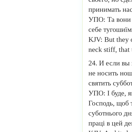
принимать нас
УПО: Та вони 
себе тугошиїм
KJV: But they o
neck stiff, that
24. И если вы
не носить нош
святить суббо
УПО: І буде, 
Господь, щоб 
суботнього дн
праці в цей де