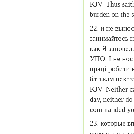
KJV: Thus sait
burden on the s
22. и не выно
занимайтесь н
как Я заповед
УПО: І не носі
праці робити н
батькам наказ
KJV: Neither ca
day, neither do
commanded you
23. которые в
своего, но сд