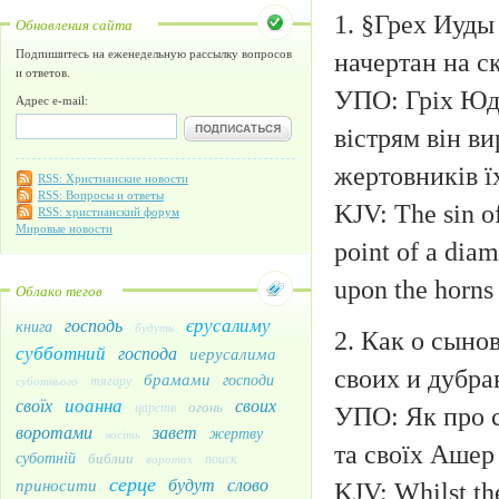
1. §Грех Иуд
Обновления сайта
начертан на с
Подпишитесь на еженедельную рассылку вопросов
и ответов.
УПО: Гріх Юд
Адрес e-mail:
вістрям він ви
жертовників ї
RSS: Христианские новости
RSS: Вопросы и ответы
KJV: The sin of
RSS: христианский форум
Мировые новости
point of a diam
upon the horns 
Облако тегов
єрусалиму
господь
книга
будуть
2. Как о сыно
субботний
господа
иерусалима
своих и дубра
брамами
господи
тягару
суботнього
иоанна
своїх
своих
огонь
царств
УПО: Як про с
воротами
завет
жертву
носіть
та своїх Ашер
суботній
библии
поиск
воротах
серце
будут
слово
приносити
KJV: Whilst the