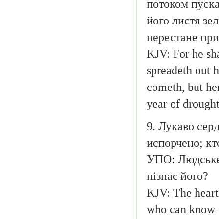
потоком пускає
його листя зел
перестане при
KJV: For he sha
spreadeth out h
cometh, but her
year of drought
9. Лукаво сер
испорчено; кт
УПО: Людське 
пізнає його?
KJV: The heart 
who can know 