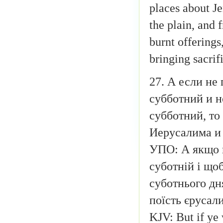
places about J
the plain, and 
burnt offerings
bringing sacrif
27. А если не
субботний и н
субботний, то
Иерусалима и 
УПО: А якщо в
суботній і що
суботнього дня
поїсть єрусали
KJV: But if ye 