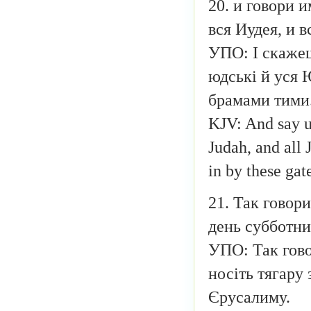
20. и говори 
вся Иудея, и 
УПО: І скажеш
юдські й уся 
брамами тими
KJV: And say u
Judah, and all 
in by these gat
21. Так говор
день субботни
УПО: Так гово
носіть тягару 
Єрусалиму.