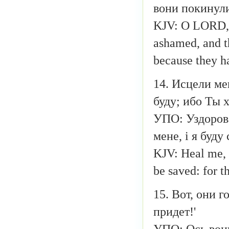
вони покинули
KJV: O LORD, th
ashamed, and th
because they h
14. Исцели ме
буду; ибо Ты 
УПО: Уздоров 
мене, і я буду
KJV: Heal me, 
be saved: for t
15. Вот, они г
придет!'
УПО: Ось вони