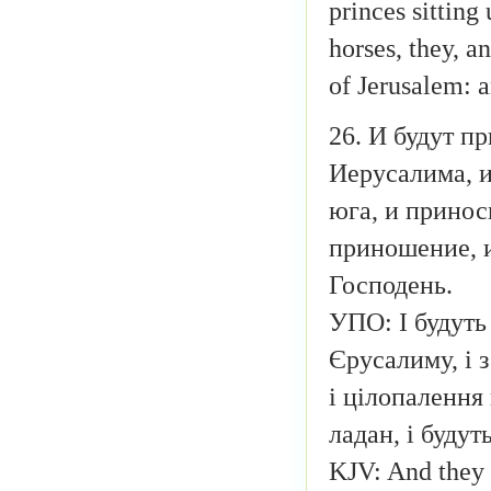
princes sitting
horses, they, a
of Jerusalem: a
26. И будут п
Иерусалима, и
юга, и принос
приношение, и
Господень.
УПО: І будуть
Єрусалиму, і з 
і цілопалення 
ладан, і буду
KJV: And they 