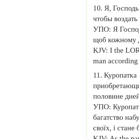
10. Я, Господ
чтобы воздать
УПО: Я Господ
щоб кожному д
KJV: I the LORD
man according t
11. Куропатка 
приобретающий
половине дней
УПО: Куропатв
багатство набу
своїх, і стане
KJV: As the par