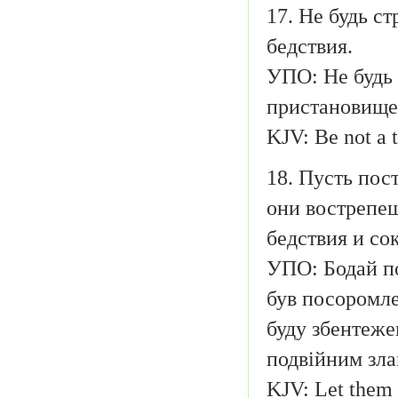
17. Не будь с
бедствия.
УПО: Не будь 
пристановище
KJV: Be not a t
18. Пусть пос
они вострепещ
бедствия и с
УПО: Бодай по
був посоромле
буду збентеже
подвійним зл
KJV: Let them 