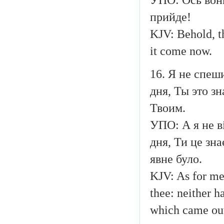
прийде!
KJV: Behold, t
it come now.
16. Я не спеш
дня, Ты это з
Твоим.
УПО: А я не в
дня, Ти це зна
явне було.
KJV: As for me,
thee: neither h
which came out