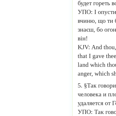
будет гореть в
УПО: І опустиш
вчиню, що ти 
знаєш, бо огон
він!
KJV: And thou, 
that I gave the
land which thou
anger, which sh
5. §Так говор
человека и пл
удаляется от Г
УПО: Так гово