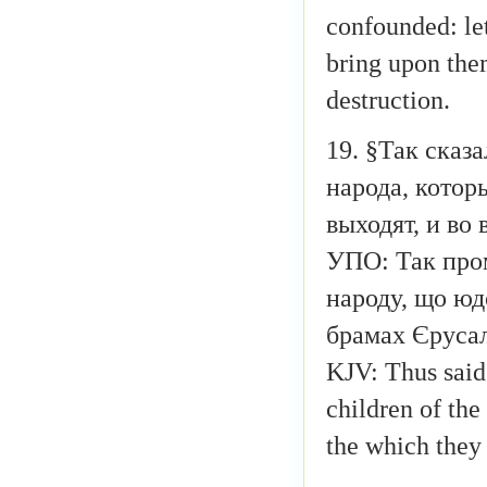
confounded: le
bring upon the
destruction.
19. §Так сказ
народа, котор
выходят, и во
УПО: Так пром
народу, що юдс
брамах Єруса
KJV: Thus said
children of the
the which they 