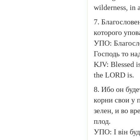
wilderness, in 
7. Благослове
которого упов
УПО: Благосло
Господь то над
KJV: Blessed i
the LORD is.
8. Ибо он буд
корни свои у п
зелен, и во в
плод.
УПО: І він бу