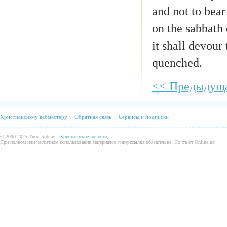
and not to bear
on the sabbath 
it shall devour
quenched.
<< Предыдуща
Христианскому вебмастеру
|
Обратная связь
|
Сервисы и подписки
© 2000-2025 Твоя Библия.
Христианские новости
,
При полном или частичном использовании материалов гиперссылка обязательна. Почта от Online.ua