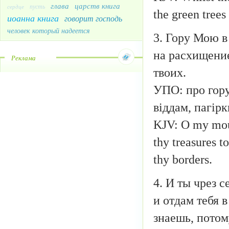
глава
царств книга
пусть
сердце
the green trees
иоанна книга
говорит господь
человек который надеется
3. Гору Мою в
на расхищение
Реклама
твоих.
УПО: про гору 
віддам, пагірк
KJV: O my mount
thy treasures to
thy borders.
4. И ты чрез 
и отдам тебя в
знаешь, потом