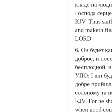
кладе на людин
Господа серце
KJV: Thus sait
and maketh fle
LORD.
6. Он будет ка
доброе, и пос
бесплодной, н
УПО: І він буд
добре прийшло,
солоному та н
KJV: For he sha
when good comet