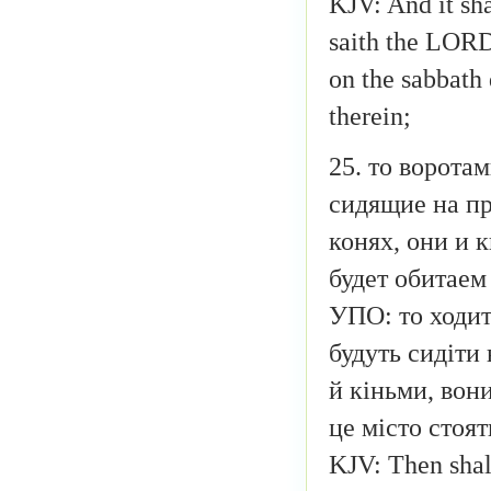
KJV: And it sha
saith the LORD,
on the sabbath 
therein;
25. то воротам
сидящие на пр
конях, они и 
будет обитаем
УПО: то ходит
будуть сидіти
й кіньми, вони
це місто стоят
KJV: Then shall