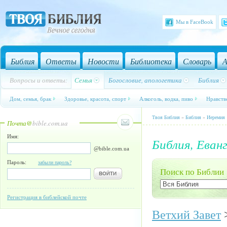
Мы в FaceBook
Библия
Ответы
Новости
Библиотека
Словарь
А
Вопросы и ответы:
Семья
Богословие, апологетика
Библия
Дом, семья, брак
Здоровье, красота, спорт
Алкоголь, водка, пиво
Нравств
Твоя Библия
»
Библия
»
Иеремия
Почта@
bible.com.ua
Имя:
Библия, Еванг
@bible.com.ua
Пароль:
забыли пароль?
Поиск по Библии
Регистрация в библейской почте
Ветхий Завет