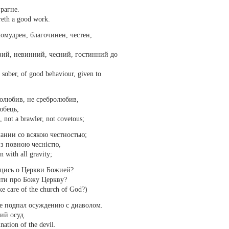
прагне.
ireth a good work.
омудрен, благочинен, честен,
зий, невинний, чесний, гостинний до
 sober, of good behaviour, given to
ролюбив, не сребролюбив,
юбець,
, not a brawler, not covetous;
ании со всякою честностью;
 з повною чесністю,
n with all gravity;
пещись о Церкви Божией?
ати про Божу Церкву?
ke care of the church of God?)
не подпал осуждению с диаволом.
ий осуд.
nation of the devil.