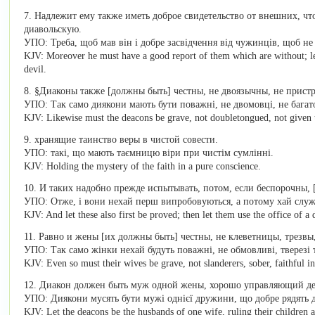
7. Надлежит ему также иметь доброе свидетельство от внешних, что
диавольскую.
УПО: Треба, щоб мав він і добре засвідчення від чужинців, щоб не 
KJV: Moreover he must have a good report of them which are without; lest
devil.
8. §Диаконы также [должны быть] честны, не двоязычны, не прист
УПО: Так само диякони мають бути поважні, не двомовці, не багато
KJV: Likewise must the deacons be grave, not doubletongued, not given t
9. хранящие таинство веры в чистой совести.
УПО: такі, що мають таємницю віри при чистім сумлінні.
KJV: Holding the mystery of the faith in a pure conscience.
10. И таких надобно прежде испытывать, потом, если беспорочны, 
УПО: Отже, і вони нехай перш випробовуються, а потому хай служа
KJV: And let these also first be proved; then let them use the office of a
11. Равно и жены [их должны быть] честны, не клеветницы, трезвы,
УПО: Так само жінки нехай будуть поважні, не обмовливі, тверезі т
KJV: Even so must their wives be grave, not slanderers, sober, faithful in 
12. Диакон должен быть муж одной жены, хорошо управляющий де
УПО: Диякони мусять бути мужі однієї дружини, що добре рядять 
KJV: Let the deacons be the husbands of one wife, ruling their children 