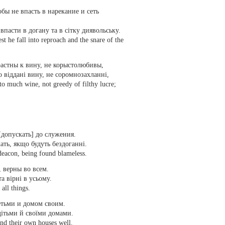
бы не впасть в нарекание и сеть
впасти в догану та в сітку диявольську.
 he fall into reproach and the snare of the
растны к вину, не корыстолюбивы,
 віддані вину, не соромнозахланні,
o much wine, not greedy of filthy lucre;
[допускать] до служения.
ть, якщо будуть бездоганні.
 deacon, being found blameless.
 верны во всем.
а вірні в усьому.
all things.
тьми и домом своим.
дітьми й своїми домами.
and their own houses well.