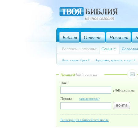
Библия
Ответы
Новости
Б
Вопросы и ответы:
Семья
Богослов
Дом, семья, брак
Здоровье, красота, спорт
Почта@
bible.com.ua
Имя:
@bible.com.ua
Пароль:
забыли пароль?
Регистрация в библейской почте