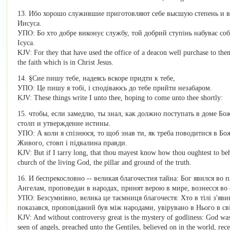
13. Ибо хорошо служившие приготовляют себе высшую степень и ве
Иисуса.
УПО: Бо хто добре виконує службу, той добрий ступінь набуває собі
Ісуса.
KJV: For they that have used the office of a deacon well purchase to the
the faith which is in Christ Jesus.
14. §Сие пишу тебе, надеясь вскоре придти к тебе,
УПО: Це пишу я тобі, і сподіваюсь до тебе прийти незабаром.
KJV: These things write I unto thee, hoping to come unto thee shortly:
15. чтобы, если замедлю, ты знал, как должно поступать в доме Бо
столп и утверждение истины.
УПО: А коли я спізнюся, то щоб знав ти, як треба поводитися в Б
Живого, стовп і підвалина правди.
KJV: But if I tarry long, that thou mayest know how thou oughtest to beh
church of the living God, the pillar and ground of the truth.
16. И беспрекословно -- великая благочестия тайна: Бог явился во 
Ангелам, проповедан в народах, принят верою в мире, вознесся во 
УПО: Безсумнівно, велика це таємниця благочестя: Хто в тілі з'я
показався, проповіданий був між народами, увірувано в Нього в світ
KJV: And without controversy great is the mystery of godliness: God was ma
seen of angels, preached unto the Gentiles, believed on in the world, rece