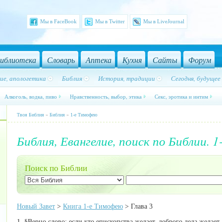
Мы в FaceBook
Мы в Twitter
Мы в LiveJournal
иблиотека
Словарь
Аптека
Кухня
Сайты
Форум
ие, апологетика
Библия
История, традиции
Сегодня, будущее
Алкоголь, водка, пиво
Нравственность, выбор, этика
Секс, эротика и интим
Твоя Библия
»
Библия
»
1-е Тимофею
Библия, Евангелие, поиск по Библии. 1
Поиск по Библии
Новый Завет
>
Книга 1-е Тимофею
> Глава 3
1. §Верно слово: если кто епископства желает, доброго дела желает.