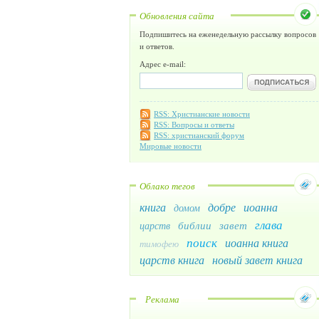
Обновления сайта
Подпишитесь на еженедельную рассылку вопросов
и ответов.
Адрес e-mail:
RSS: Христианские новости
RSS: Вопросы и ответы
RSS: христианский форум
Мировые новости
Облако тегов
книга
добре
иоанна
домом
глава
библии
завет
царств
поиск
иоанна книга
тимофею
царств книга
новый завет книга
Реклама