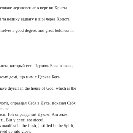
ликое дерзновение в вере во Христа
 та велику відвагу в вірі через Христа
mselves a good degree, and great boldness in
жием, который есть Церковь Бога живаго,
ожому домі, що ним є Церква Бога
ave thyself in the house of God, which is the
плоти, оправдал Себя в Духе, показал Себя
славе.
вився, Той оправданий Духом, Анголам
і, Він у славі вознісся!
nifest in the flesh, justified in the Spirit,
ived up into glory.