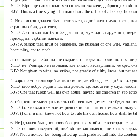
УПО: Вірне це слово: коли хто єпископства хоче, доброго діла він 
KJV: This is a true saying, If a man desire the office of a bishop, he des
2. Но епископ должен быть непорочен, одной жены муж, трезв, цел
страннолюбив, учителен,
УПО: А єпископ має бути бездоганний, муж однієї дружини, твере
приходнів, здібний навчати,
KJV: A bishop then must be blameless, the husband of one wife, vigilant,
hospitality, apt to teach;
3. не пьяница, не бийца, не сварлив, не корыстолюбив, но тих, ми
УПО: не п'яниця, не заводіяка, але тихий, несварливий, не сріблол
KJV: Not given to wine, no striker, not greedy of filthy lucre; but patient
4. хорошо управляющий домом своим, детей содержащий в послуш
УПО: щоб добре рядив власним домом, що має дітей у слухняності
KJV: One that ruleth well his own house, having his children in subjectio
5. ибо, кто не умеет управлять собственным домом, тот будет ли 
УПО: бо хто власним домом рядити не вміє, як він зможе пильнув
KJV: (For if a man know not how to rule his own house, how shall he ta
6. Не [должен быть] из новообращенных, чтобы не возгордился и 
УПО: не новонавернений, щоб він не запишався, і не впав у ворож
KJV: Not a novice, lest being lifted up with pride he fall into the condem