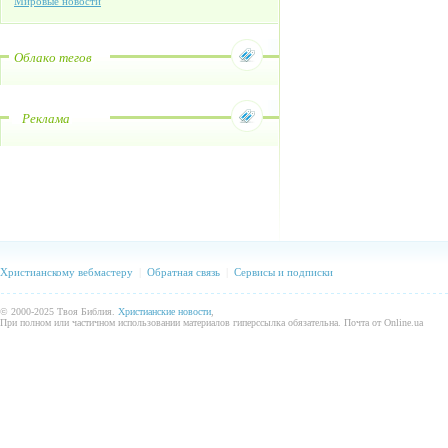
Мировые новости
Облако тегов
Реклама
Христианскому вебмастеру
|
Обратная связь
|
Сервисы и подписки
© 2000-2025 Твоя Библия.
Христианские новости
,
При полном или частичном использовании материалов гиперссылка обязательна. Почта от Online.ua