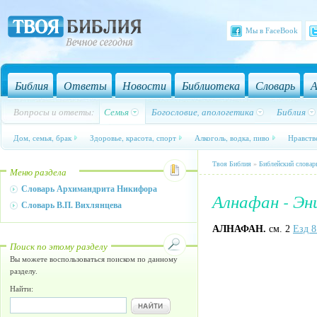
Мы в FaceBook
Библия
Ответы
Новости
Библиотека
Словарь
А
Вопросы и ответы:
Семья
Богословие, апологетика
Библия
Дом, семья, брак
Здоровье, красота, спорт
Алкоголь, водка, пиво
Нравств
Твоя Библия
»
Библейский словар
Меню раздела
Словарь Архимандрита Никифора
Алнафан - Э
Словарь В.П. Вихлянцева
АЛНАФАН.
см. 2
Езд 8
Поиск по этому разделу
Вы можете воспользоваться поиском по данному
разделу.
Найти: