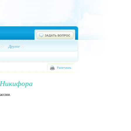
Другое
Распечатать
 Никифора
ассии.