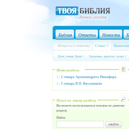
Библия
Ответы
Новости
Б
Вопросы и ответы:
Семья
Богослов
Дом, семья, брак
Здоровье, красота, спорт
Меню раздела
Словарь Архимандрита Никифора
Словарь В.П. Вихлянцева
Поиск по этому разделу
Вы можете воспользоваться поиском по данному
разделу.
Найти: