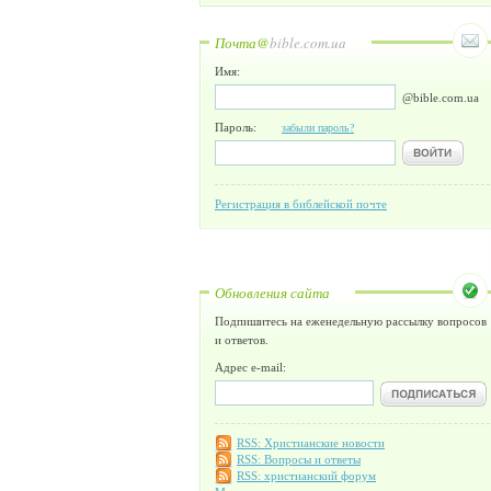
Почта@
bible.com.ua
Имя:
@bible.com.ua
Пароль:
забыли пароль?
Регистрация в библейской почте
Обновления сайта
Подпишитесь на еженедельную рассылку вопросов
и ответов.
Адрес e-mail:
RSS: Христианские новости
RSS: Вопросы и ответы
RSS: христианский форум