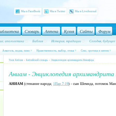
Мы в FaceBook
Мы в Twitter
Мы в LiveJournal
иблиотека
Словарь
Аптека
Кухня
Сайты
Форум
ие, апологетика
Библия
История, традиции
Сегодня, будущее
Алкоголь, водка, пиво
Нравственность, выбор, этика
Секс, эротика и интим
Твоя Библия
»
Библейский словарь
»
Энциклопедия архимандрита Никифора
Аниам - Энциклопедия архимандрита
АНИАМ
(стенание народа;
1Пар 7:19
) - сын Шемида, потомок Ман