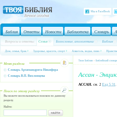
Мы в FaceBook
Библия
Ответы
Новости
Библиотека
Словарь
А
Вопросы и ответы:
Семья
Богословие, апологетика
Библия
Дом, семья, брак
Здоровье, красота, спорт
Алкоголь, водка, пиво
Нравств
Твоя Библия
»
Библейский словар
Меню раздела
Словарь Архимандрита Никифора
Ассан - Энци
Словарь В.П. Вихлянцева
АССАН.
см. 2
Езд 5:31
Поиск по этому разделу
Вы можете воспользоваться поиском по данному
разделу.
Найти: