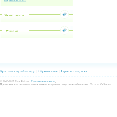
Мировые новости
Облако тегов
Реклама
Христианскому вебмастеру
|
Обратная связь
|
Сервисы и подписки
© 2000-2025 Твоя Библия.
Христианские новости
,
При полном или частичном использовании материалов гиперссылка обязательна. Почта от Online.ua