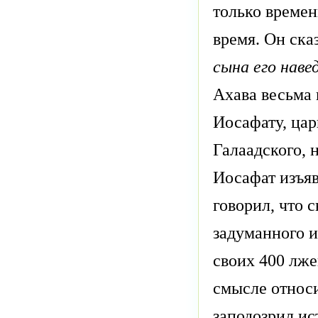
только времен
время. Он ска
сына его наве
Ахава весьма
Иосафату, ца
Галаадского, 
Иосафат изъяв
говорил, что 
задуманного и
своих 400 лже
смысле относи
заподозрил ис