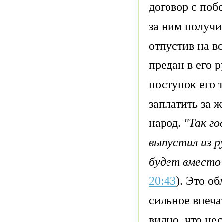
договор с поб
за ним получи
отпустив на в
предан в его 
поступок его 
заплатить за 
народ.
"Так го
выпустил из р
будет вместо 
20:43
). Это о
сильное впеча
видно, что не