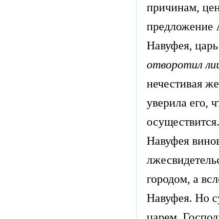
причинам, цен
предложение 
Навуфея, царь
отворотил лиц
нечестивая жен
уверила его, 
осуществится
Навуфея винов
лжесвидетельс
городом, а вс
Навуфея. Но с
царем. Господ