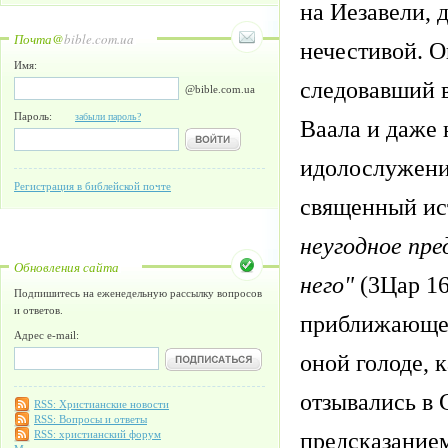
на Иезавели, 
Почта@
bible.com.ua
нечестивой. 
Имя:
следовавший в
@bible.com.ua
Пароль:
забыли пароль?
Ваала и даже 
идолослужения
Регистрация в библейской почте
священный ис
неугодное пре
Обновления сайта
него"
(3Цар
1
Подпишитесь на еженедельную рассылку вопросов
и ответов.
приближающей
Адрес e-mail:
оной голоде, 
отзывались в 
RSS: Христианские новости
RSS: Вопросы и ответы
предсказанием
RSS: христианский форум