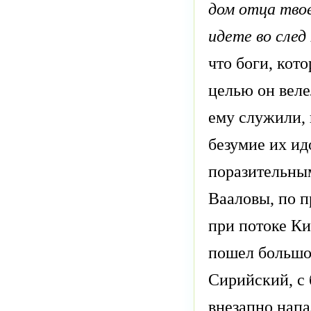
дом отца твое
идете во след
что боги, кот
целью он веле
ему служили, 
безумие их и
поразительным
Вааловы, по 
при потоке Ки
пошел большой
Сирийский, с
внезапно напа