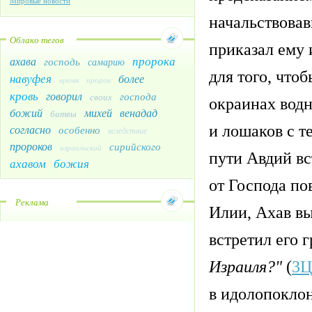
Мировые новости
начальствовав
Облако тегов
приказал ему 
пророка
ахава
господь
самарию
для того, что
навуфея
более
время
пророк
кровь
говорил
господа
своих
окраинах водн
божий
михей
венадад
битвы
и лошаков с т
согласно
особенно
вследствие
пророков
сирийского
израильский
пути Авдий вс
ахавом
божия
от Господа по
Реклама
Илии, Ахав вы
встретил его 
Израиля?"
(
3Ц
в идолопокло