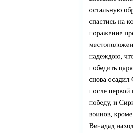
остальную обр
спастись на к
поражение пр
местоположени
надеждою, что
победить царя
снова осадил 
после первой 
победу, и Сир
воинов, кроме
Венадад нахо