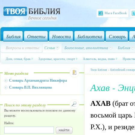
Мы в FaceBook
Библия
Ответы
Новости
Библиотека
Словарь
А
Вопросы и ответы:
Семья
Богословие, апологетика
Библия
Дом, семья, брак
Здоровье, красота, спорт
Алкоголь, водка, пиво
Нравств
Твоя Библия
»
Библейский словар
Меню раздела
Словарь Архимандрита Никифора
Ахав - Эн
Словарь В.П. Вихлянцева
АХАВ
(брат о
Поиск по этому разделу
Вы можете воспользоваться поиском по данному
восьмой царь 
разделу.
Найти:
Р.Х.), и рези