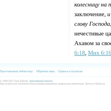
колесницу на 
заключение,
и
слову Господа
нечестивые ц
Ахавом за сво
6:18
,
Мих 6:1
Христианскому вебмастеру
|
Обратная связь
|
Сервисы и подписки
© 2000-2025 Твоя Библия.
Христианские новости
,
При полном или частичном использовании материалов гиперссылка обязательна. Почта от Online.ua