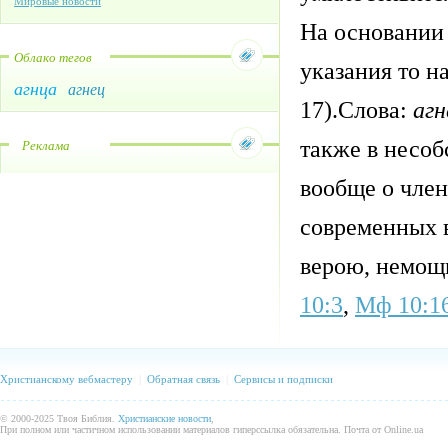
Мировые новости
На основании 
Облако тегов
указания то на
агнца
агнец
17).Слова:
агн
также в несоб
Реклама
вообще о член
современных в
верою, немощн
10:3
,
Мф 10:1
Христианскому вебмастеру
|
Обратная связь
|
Сервисы и подписки
© 2000-2025 Твоя Библия.
Христианские новости
,
При полном или частичном использовании материалов гиперссылка обязательна. Почта от Online.ua