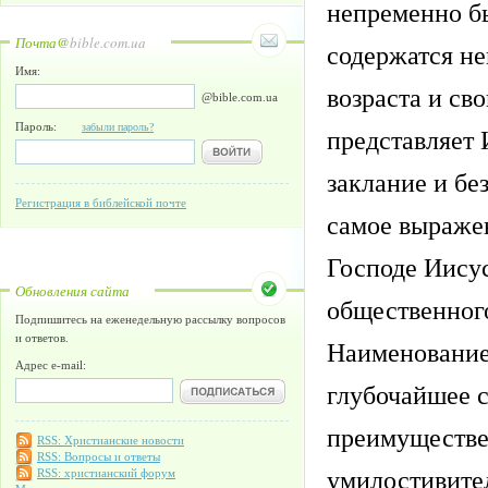
непременно бы
Почта@
bible.com.ua
содержатся н
Имя:
возраста и св
@bible.com.ua
Пароль:
забыли пароль?
представляет 
заклание и бе
Регистрация в библейской почте
самое выраже
Господе Иисус
Обновления сайта
общественного
Подпишитесь на еженедельную рассылку вопросов
и ответов.
Наименование
Адрес e-mail:
глубочайшее с
преимуществен
RSS: Христианские новости
RSS: Вопросы и ответы
умилостивител
RSS: христианский форум