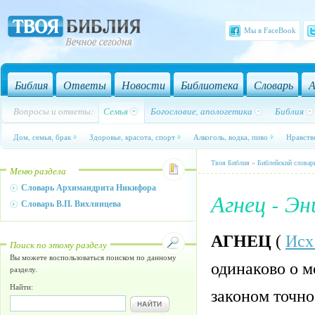
Мы в FaceBook
Библия
Ответы
Новости
Библиотека
Словарь
А
Вопросы и ответы:
Семья
Богословие, апологетика
Библия
Дом, семья, брак
Здоровье, красота, спорт
Алкоголь, водка, пиво
Нравств
Твоя Библия
»
Библейский словар
Меню раздела
Словарь Архимандрита Никифора
Агнец - Э
Словарь В.П. Вихлянцева
АГНЕЦ
(
Исх
Поиск по этому разделу
Вы можете воспользоваться поиском по данному
одинаково о м
разделу.
Найти:
законом точн