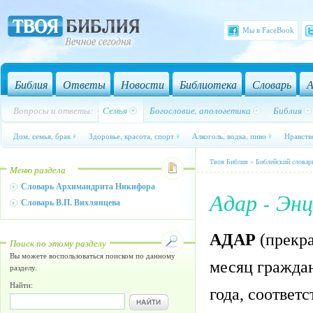
Мы в FaceBook
Библия
Ответы
Новости
Библиотека
Словарь
А
Вопросы и ответы:
Семья
Богословие, апологетика
Библия
Дом, семья, брак
Здоровье, красота, спорт
Алкоголь, водка, пиво
Нравств
Твоя Библия
»
Библейский словар
Меню раздела
Словарь Архимандрита Никифора
Адар - Эн
Словарь В.П. Вихлянцева
АДАР
(прекра
Поиск по этому разделу
Вы можете воспользоваться поиском по данному
месяц гражда
разделу.
Найти:
года, соответ