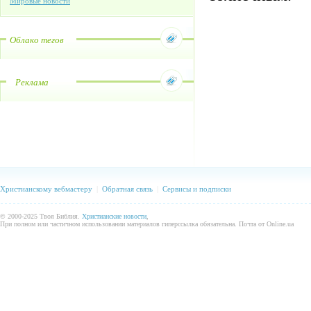
Мировые новости
Облако тегов
Реклама
Христианскому вебмастеру
|
Обратная связь
|
Сервисы и подписки
© 2000-2025 Твоя Библия.
Христианские новости
,
При полном или частичном использовании материалов гиперссылка обязательна. Почта от Online.ua