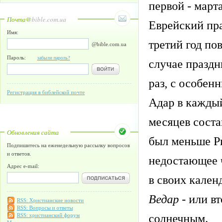
первой - март
Почта@
bible.com.ua
Еврейский пр
Имя:
третий год пов
@bible.com.ua
Пароль:
забыли пароль?
случае праздн
раз, с особен
Регистрация в библейской почте
Адар в каждый
месяцев соста
Обновления сайта
был меньше Ри
Подпишитесь на еженедельную рассылку вопросов
и ответов.
недостающее ч
Адрес e-mail:
в своих кален
Ведар -
или в
RSS: Христианские новости
RSS: Вопросы и ответы
солнечным.
RSS: христианский форум