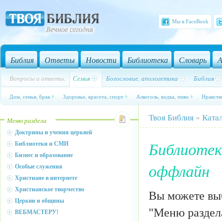
Мы в FaceBook
Библия
Ответы
Новости
Библиотека
Словарь
А
Вопросы и ответы:
Семья
Богословие, апологетика
Библия
Дом, семья, брак
Здоровье, красота, спорт
Алкоголь, водка, пиво
Нравств
Твоя Библия
»
Ката
Меню раздела
Доктрины и учения церквей
Библиотек
Библиотеки и СМИ
Бизнес и образование
оффлайн
Особые служения
Христиане в интернете
Христианское творчество
Вы можете выб
Церкви и общины
"Меню раздела
ВЕБМАСТЕРУ!