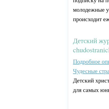
подписку на п
молодежные ур
происходит е
Детский жур
chudostranic
Подробное опи
Чудесные стр
Детский хрис
для самых юн