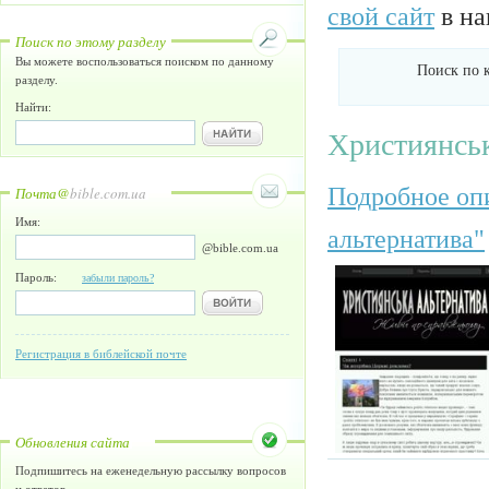
свой сайт
в на
Поиск по этому разделу
Вы можете воспользоваться поиском по данному
Поиск по 
разделу.
Найти:
Християнська
Подробное опи
Почта@
bible.com.ua
Имя:
альтернатива"
@bible.com.ua
Пароль:
забыли пароль?
Регистрация в библейской почте
Обновления сайта
Подпишитесь на еженедельную рассылку вопросов
и ответов.