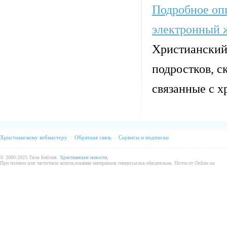
Подробное опи
электронный 
Христианский
подростков, с
связанные с х
Христианскому вебмастеру
|
Обратная связь
|
Сервисы и подписки
© 2000-2025 Твоя Библия.
Христианские новости
,
При полном или частичном использовании материалов гиперссылка обязательна. Почта от Online.ua