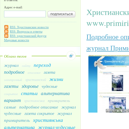
Адрес e-mail:
Христиански
www.primirit
RSS: Христианские новости
RSS: Вопросы и ответы
Подробное опи
RSS: христианский форум
Мировые новости
журнал Прими
Облако тегов
переход
журнал
сайту
подробное
газета
описание
жизни
христианский
электронный
газеты
здоровье
чудесные
статьи
альтернатива
сокрытое
вариант
примиритель
християнська
самые
подробное описание
журнал
чудесные
журнал
газета сокрытое
християнська
примиритель
альтернатива
журнал чудесные