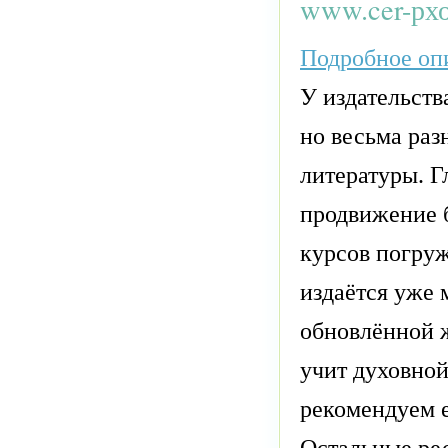
www.cer-рхо
Подробное опи
У издательств
но весьма раз
литературы. Г
продвижение 
курсов погруж
издаётся уже 
обновлённой 
учит духовной
рекомендуем е
Остальные ре